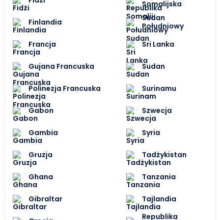
Somalijska
Sudan
Finlandia
Południowy
Francja
Sri Lanka
Gujana Francuska
Sudan
Polinezja Francuska
Surinamu
Gabon
Szwecja
Gambia
Syria
Gruzja
Tadżykistan
Ghana
Tanzania
Gibraltar
Tajlandia
Republika