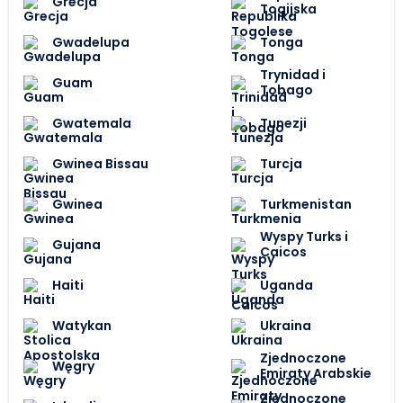
Grecja
Togijska
Gwadelupa
Tonga
Trynidad i
Guam
Tobago
Gwatemala
Tunezji
Gwinea Bissau
Turcja
Gwinea
Turkmenistan
Wyspy Turks i
Gujana
Caicos
Haiti
Uganda
Watykan
Ukraina
Zjednoczone
Węgry
Emiraty Arabskie
Zjednoczone