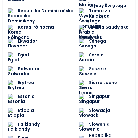
Wyspy Świętego
Republika Dominikańska
Tomasza i
Książęca
Korea Północna
Arabia Saudyjska
Ekwador
Senegal
Egipt
Serbia
Salwador
Seszele
Erytrea
Sierra Leone
Estonia
Singapur
Etiopia
Słowacja
Falklandy
Słowenia
Republika
Fidżi