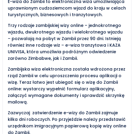
E-wiza do Zambii to elektroniczna wiza umożliwiająca
uprawnionym cudzoziemcom wjazd do kraju w celach
turystycznych, biznesowych i tranzytowych.
Trzy rodzaje zambijskiej wizy online – jednokrotnego
wjazdu, dwukrotnego wjazdu i wielokrotnego wjazdu
– pozwalają na pobyt w Zambii przez 90 dni. Istnieją
również inne rodzaje wiz – e-wiza tranzytowa i KAZA
UNIVISA, która umożliwia podróżnym odwiedzenie
zarówno Zimbabwe, jak i Zambii.
Zambijska wiza elektroniczna została wdrożona przez
rząd Zambii w celu uproszczenia procesu aplikacji o
wizę. Teraz łatwo jest ubiegać się o wizę do Zambii
online: wystarczy wypełnić formularz aplikacyjny,
załączyć wymagane dokumenty i sprawdzić skrzynkę
mailową.
Zazwyczaj zatwierdzenie e-wizy do Zambii zajmuje
kilka dni roboczych. Po przyjeździe należy przedstawić
urzędnikom imigracyjnym papierową kopię wizy online
do Zambii.