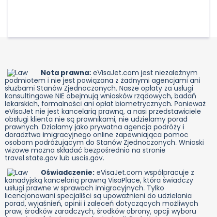
(imię, nazwisko, narodowość, datę urodzenia, numer
telefonu, adres e-mail itp.) oraz kilka informacji
dotyczących podróży.
Nota prawna:
eVisaJet.com jest niezależnym
podmiotem i nie jest powiązana z żadnymi agencjami ani
służbami Stanów Zjednoczonych. Nasze opłaty za usługi
konsultingowe NIE obejmują wniosków rządowych, badań
lekarskich, formalności ani opłat biometrycznych. Ponieważ
eVisaJet nie jest kancelarią prawną, a nasi przedstawiciele
obsługi klienta nie są prawnikami, nie udzielamy porad
prawnych. Działamy jako prywatna agencja podróży i
doradztwa imigracyjnego online zapewniająca pomoc
osobom podróżującym do Stanów Zjednoczonych. Wnioski
wizowe można składać bezpośrednio na stronie
travel.state.gov lub uscis.gov.
Oświadczenie:
eVisaJet.com współpracuje z
kanadyjską kancelarią prawną VisaPlace, która świadczy
usługi prawne w sprawach imigracyjnych. Tylko
licencjonowani specjaliści są upoważnieni do udzielania
porad, wyjaśnień, opinii i zaleceń dotyczących możliwych
praw, środków zaradczych, środków obrony, opcji wyboru