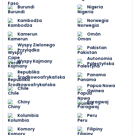
Burundi
Nigeria
Kambodża
Norwegia
Kamerun
Omán
Wyspy Zielonego
Pakistan
Przylądka
Autonomia
Wyspy Kajmany
Palestyńska
Republika
Panama
Środkowoafrykańska
Papua Nowa
Chile
Gwinea
Chiny
Paragwaj
Kolumbia
Peru
Komory
Filipiny