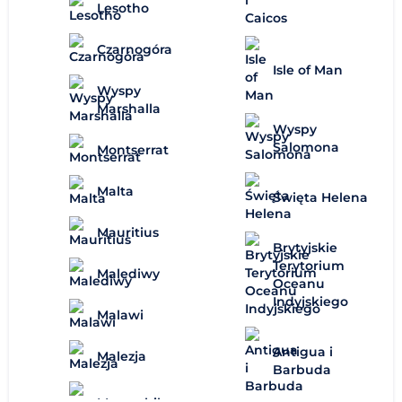
Lesotho
Czarnogóra
Isle of Man
Wyspy
Marshalla
Wyspy
Salomona
Montserrat
Malta
Święta Helena
Mauritius
Brytyjskie
Terytorium
Malediwy
Oceanu
Indyjskiego
Malawi
Antigua i
Malezja
Barbuda