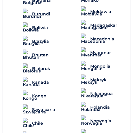
Bułgaria
Mołdawia
Burundi
Madagaskar
Boliwia
Macedonia
Brazylia
Myanmar
Bhutan
Mongolia
Białoruś
Meksyk
Kanada
Nikaragua
Kongo
Holandia
Szwajcaria
Norwegia
Chile