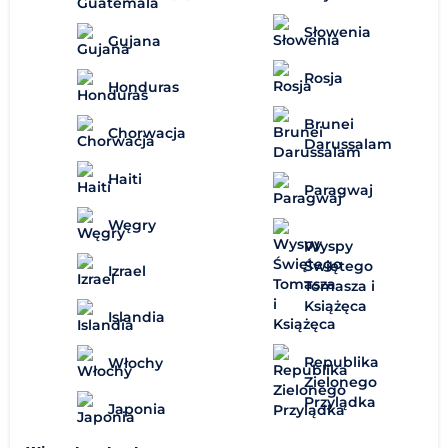
Słowenia
Gujana
Rosja
Honduras
Brunei
Chorwacja
Darussalam
Haiti
Paragwaj
Węgry
Wyspy
Świętego
Izrael
Tomasza i
Książęca
Islandia
Republika
Włochy
Zielonego
Przylądka
Japonia