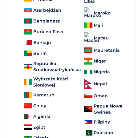
Azerbejdżan
Maroko
Bangladesz
Mali
Burkina Faso
Macau
Bahrajn
Mauretania
Benin
Niger
Republika
Środkowoafrykańska
Nigeria
Wybrzeże Kości
Nepal
Słoniowej
Kamerun
Oman
Chiny
Papua Nowa
Gwinea
Algieria
Filipiny
Egipt
Pakistan