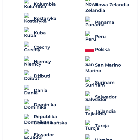
Kolumbia
Nowa Zelandia
Kostaryka
Panama
Kuba
Peru
Czechy
Polska
Niemcy
San Marino
Dżibuti
Surinam
Dania
Salwador
Dominika
Tajlandia
Republika
Dominikańska
Turcja
Ekwador