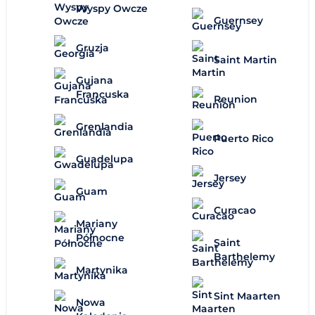
Wyspy Owcze
Guernsey
Gruzja
Saint Martin
Gujana
Francuska
Reunion
Grenlandia
Puerto Rico
Guadelupa
Jersey
Guam
Curacao
Mariany
Północne
Saint
Barthelemy
Martynika
Sint Maarten
Nowa