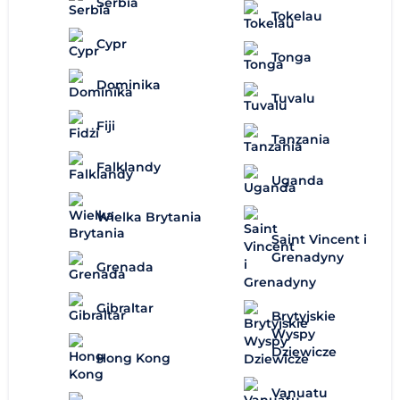
Serbia
Tokelau
Cypr
Tonga
Dominika
Tuvalu
Fiji
Tanzania
Falklandy
Uganda
Wielka Brytania
Saint Vincent i
Grenadyny
Grenada
Gibraltar
Brytyjskie
Wyspy
Dziewicze
Hong Kong
Vanuatu