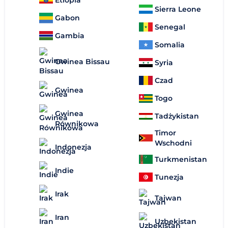
Etiopia
Sierra Leone
Gabon
Senegal
Gambia
Somalia
Gwinea Bissau
Syria
Czad
Gwinea
Togo
Gwinea
Tadżykistan
Równikowa
Timor
Wschodni
Indonezja
Turkmenistan
Indie
Tunezja
Irak
Tajwan
Iran
Uzbekistan