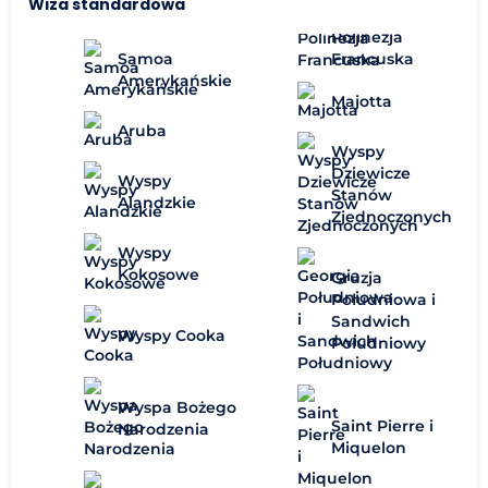
Wiza standardowa
Polinezja
Samoa
Francuska
Amerykańskie
Majotta
Aruba
Wyspy
Dziewicze
Wyspy
Stanów
Alandzkie
Zjednoczonych
Wyspy
Kokosowe
Gruzja
Południowa i
Sandwich
Wyspy Cooka
Południowy
Wyspa Bożego
Saint Pierre i
Narodzenia
Miquelon