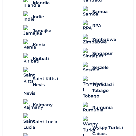
Irlandia
Samoa
Indie
RPA
Jamajka
Zimbabwe
Kenia
Singapur
Kiribati
Seszele
Saint Kitts i
Trynidad i
Nevis
Tobago
Kajmany
Rumunia
Saint Lucia
Wyspy Turks i
Caicos