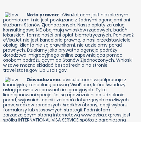
Nota prawna:
eVisaJet.com jest niezależnym
podmiotem i nie jest powiązana z żadnymi agencjami ani
służbami Stanów Zjednoczonych. Nasze opłaty za usługi
konsultingowe NIE obejmują wniosków rządowych, badań
lekarskich, formalności ani opłat biometrycznych. Ponieważ
eVisaJet nie jest kancelarią prawną, a nasi przedstawiciele
obsługi klienta nie są prawnikami, nie udzielamy porad
prawnych. Działamy jako prywatna agencja podróży i
doradztwa imigracyjnego online zapewniająca pomoc
osobom podróżującym do Stanów Zjednoczonych. Wnioski
wizowe można składać bezpośrednio na stronie
travel.state.gov lub uscis.gov.
Oświadczenie:
eVisaJet.com współpracuje z
kanadyjską kancelarią prawną VisaPlace, która świadczy
usługi prawne w sprawach imigracyjnych. Tylko
licencjonowani specjaliści są upoważnieni do udzielania
porad, wyjaśnień, opinii i zaleceń dotyczących możliwych
praw, środków zaradczych, środków obrony, opcji wyboru
formularzy lub stosownych strategii. Podmiotem
zarządzającym stroną internetową www.evisa.express jest
spółka INTERNATIONAL VISA SERVICE spółka z ograniczoną
odpowiedzialnością z siedzibą w Katowicach, ul. Graniczna
29, 40-017 Katowice, Polska, UE. NIP: 9542764773, REGON:
364290190. Spółka jest zarejestrowana w Sądzie Rejonowym
Katowice-Wschód w Katowicach, Wydział VIII Gospodarczy