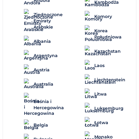
Andora
Kambodża
Zjednoczone
Komory
Emiraty
Arabskie
Korea
Południowa
Albania
Kazachstan
Argentyna
Laos
Austria
Liechtenstein
Australia
Litwa
Bośnia i
Hercegowina
Luksemburg
Łotwa
Belgia
Monako