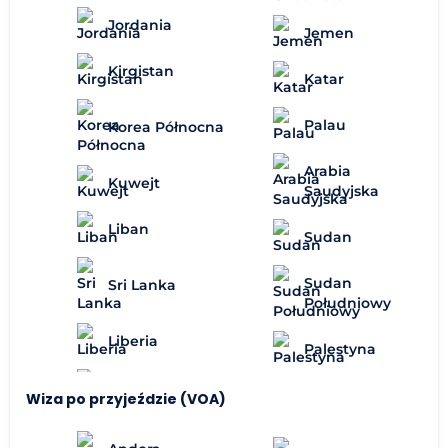
Jordania
Jemen
Kirgistan
Katar
Palau
Korea Północna
Arabia
Kuwejt
Saudyjska
Liban
Sudan
Sudan
Sri Lanka
Południowy
Liberia
Palestyna
Wiza po przyjeździe (VOA)