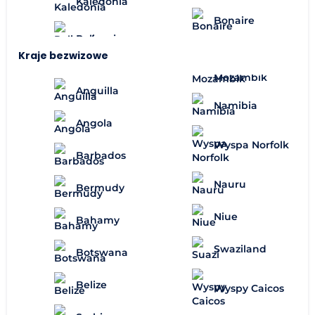
Kaledonia
Bonaire
Kraje bezwizowe
Mozambik
Anguilla
Namibia
Angola
Wyspa Norfolk
Barbados
Nauru
Bermudy
Niue
Bahamy
Swaziland
Botswana
Belize
Wyspy Caicos