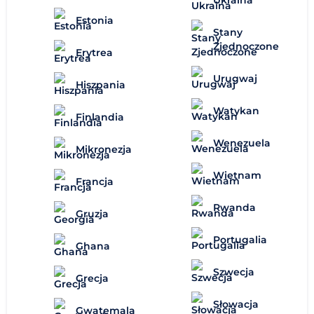
Ukraina
Estonia
Stany
Zjednoczone
Erytrea
Urugwaj
Hiszpania
Watykan
Finlandia
Wenezuela
Mikronezja
Wietnam
Francja
Rwanda
Gruzja
Portugalia
Ghana
Szwecja
Grecja
Słowacja
Gwatemala