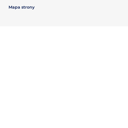
Mapa strony
Informacje prawne
Polityka poufności danych
Polityka zwrotów
Polityka prywatności
Warunki użytkowania