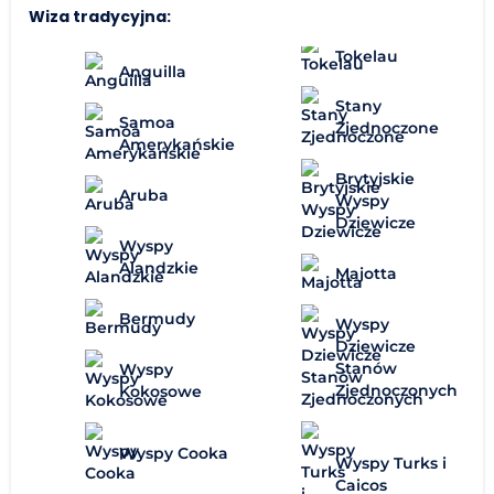
Wiza tradycyjna:
Tokelau
Anguilla
Stany
Samoa
Zjednoczone
Amerykańskie
Brytyjskie
Aruba
Wyspy
Dziewicze
Wyspy
Alandzkie
Majotta
Bermudy
Wyspy
Dziewicze
Stanów
Wyspy
Zjednoczonych
Kokosowe
Wyspy Cooka
Wyspy Turks i
Caicos