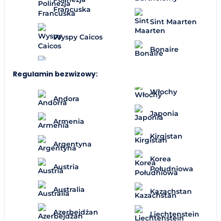
Francuska
Sint Maarten
Wyspy Caicos
Bonaire
Regulamin bezwizowy:
Włochy
Andora
Japonia
Armenia
Kirgistan
Argentyna
Korea
Austria
Południowa
Australia
Kazachstan
Azerbejdżan
Liechtenstein