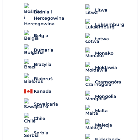
Litwa
Bośnia i
Hercegowina
Luksemburg
Belgia
Łotwa
Bułgaria
Monako
Brazylia
Mołdawia
Białoruś
Czarnogóra
Kanada
Mongolia
Szwajcaria
Malta
Chile
Malezja
Serbia
Niderlandy