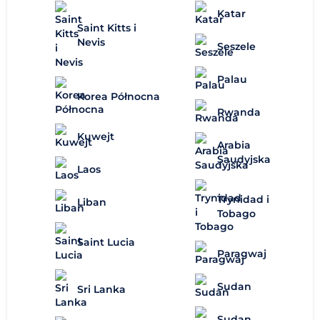
Katar
Saint Kitts i
Nevis
Seszele
Palau
Korea Północna
Rwanda
Kuwejt
Arabia
Saudyjska
Laos
Trynidad i
Liban
Tobago
Saint Lucia
Paragwaj
Sudan
Sri Lanka
Sudan