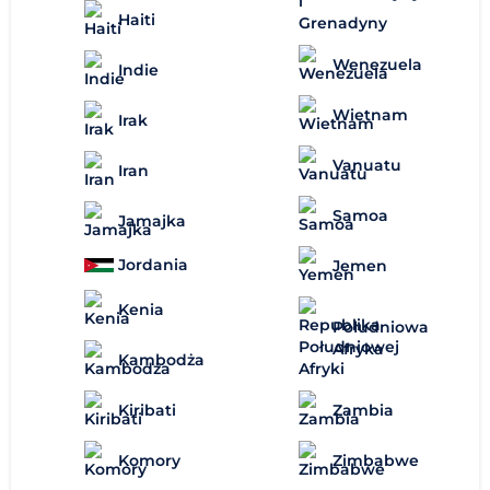
Haiti
Wenezuela
Indie
Wietnam
Irak
Vanuatu
Iran
Samoa
Jamajka
Jordania
Jemen
Kenia
Południowa
Afryka
Kambodża
Zambia
Kiribati
Zimbabwe
Komory