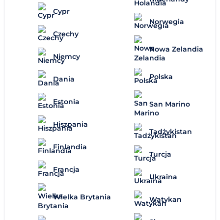
Cypr
Norwegia
Czechy
Nowa Zelandia
Niemcy
Polska
Dania
Estonia
San Marino
Hiszpania
Tadżykistan
Finlandia
Turcja
Francja
Ukraina
Wielka Brytania
Watykan