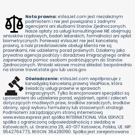
Nota prawna:
eVisaJet.com jest niezależnym
podmiotem i nie jest powiązana z żadnymi
agencjami ani służbami Stanów Zjednoczonych.
Nasze opłaty za usługi konsultingowe NIE obejmują
wniosków rządowych, badań lekarskich, formalności ani opłat
biometrycznych. Ponieważ eVisaJet nie jest kancelarią
prawną, a nasi przedstawiciele obsługi klienta nie są
prawnikami, nie udzielamy porad prawnych. Działamy jako
prywatna agencja podróży i doradztwa imigracyjnego online
zapewniająca pomoc osobom podróżującym do Stanów
Zjednoczonych. Wnioski wizowe można składać bezpośrednio
na stronie travel.state.gov lub uscis.gov.
Oświadczenie:
eVisaJet.com współpracuje z
kanadyjską kancelarią prawną VisaPlace, która
świadczy usługi prawne w sprawach
imigracyjnych. Tylko licencjonowani specjaliści są
upoważnieni do udzielania porad, wyjaśnień, opinii i zaleceń
dotyczących możliwych praw, środków zaradczych, środków
obrony, opcji wyboru formularzy lub stosownych strategii.
Podmiotem zarządzającym stroną internetową
www.evisa.express jest spółka INTERNATIONAL VISA SERVICE
spółka z ograniczoną odpowiedzialnością z siedzibą w
Katowicach, ul. Graniczna 29, 40-017 Katowice, Polska, UE. NIP:
9542764773, REGON: 364290190. Spółka jest zarejestrowana