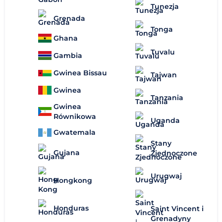
Tunezja
Grenada
Tonga
Ghana
Tuvalu
Gambia
Gwinea Bissau
Tajwan
Gwinea
Tanzania
Gwinea
Równikowa
Uganda
Gwatemala
Stany
Gujana
Zjednoczone
Urugwaj
Hongkong
Honduras
Saint Vincent i
Grenadyny