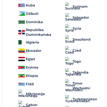
Kuba
Surinam
Dżibuti
Salwador
Dominika
Syria
Republika
Dominikańska
Swaziland
Algieria
Czad
Ekwador
Egipt
Togo
Erytrea
Tajlandia
Etiopia
Timor
Fidżi
Wschodni
Mikronezja
Turkmenistan
Gabon