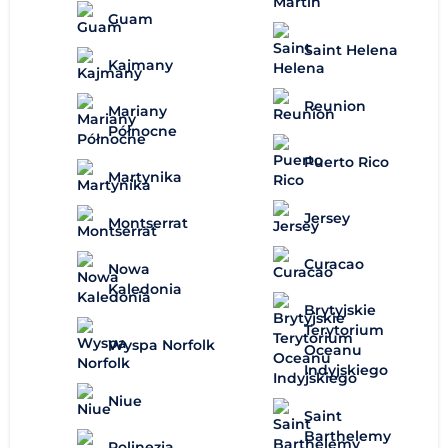
Guam
Saint Helena
Kajmany
Reunion
Mariany
Północne
Puerto Rico
Martynika
Jersey
Montserrat
Curacao
Nowa
Kaledonia
Brytyjskie
Terytorium
Wyspa Norfolk
Oceanu
Indyjskiego
Niue
Saint
Barthelemy
Polinezja