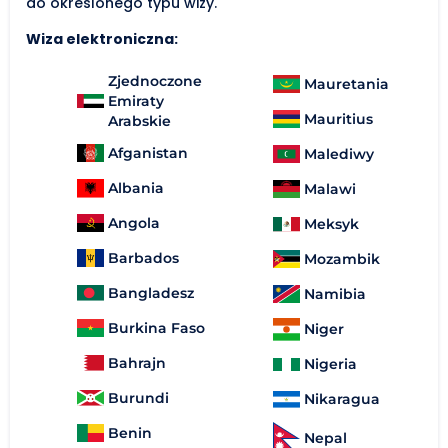
do określonego typu wizy.
Wiza elektroniczna:
Zjednoczone
Mauretania
Emiraty
Mauritius
Arabskie
Afganistan
Malediwy
Albania
Malawi
Angola
Meksyk
Barbados
Mozambik
Bangladesz
Namibia
Burkina Faso
Niger
Bahrajn
Nigeria
Burundi
Nikaragua
Benin
Nepal