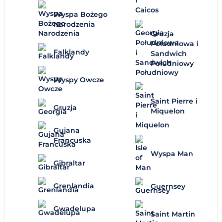
Wyspa Bożego
Narodzenia
Gruzja
Południowa i
Falklandy
Sandwich
Południowy
Wyspy Owcze
Saint Pierre i
Gruzja
Miquelon
Gujana
Francuska
Wyspa Man
Gibraltar
Grenlandia
Guernsey
Gwadelupa
Saint Martin