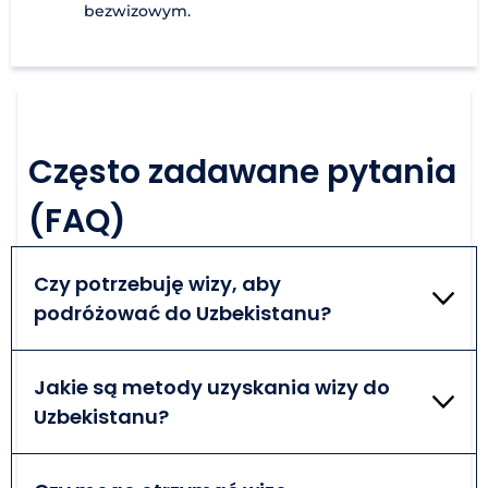
bezwizowym.
Często zadawane pytania
(FAQ)
Czy potrzebuję wizy, aby
podróżować do Uzbekistanu?
Wiza turystyczna do Uzbekistanu jest wymagana w
przypadku obywateli, którzy nie pochodzą z krajów
Jakie są metody uzyskania wizy do
objętych ruchem bezwizowym lub chcą pozostać w
Uzbekistanu?
Uzbekistanie dłużej. Sprawdź wszystkie wymagania
wjazdowe przed podróżą.
Istnieją trzy metody uzyskania wizy do Uzbekistanu.
Podróżni mogą to zrobić elektronicznie, w