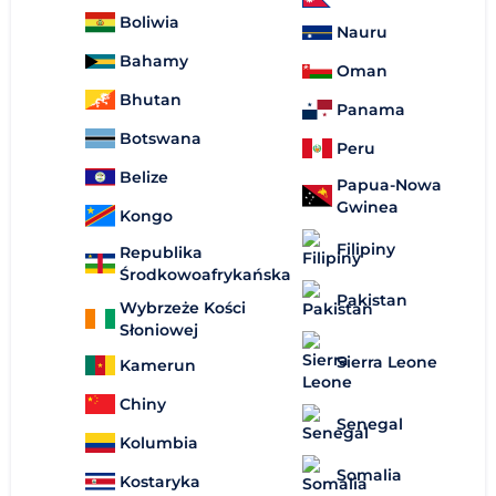
Boliwia
Nauru
Bahamy
Oman
Bhutan
Panama
Botswana
Peru
Belize
Papua-Nowa
Gwinea
Kongo
Filipiny
Republika
Środkowoafrykańska
Pakistan
Wybrzeże Kości
Słoniowej
Sierra Leone
Kamerun
Chiny
Senegal
Kolumbia
Somalia
Kostaryka