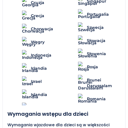
Singapur
Gruzja
Portugalia
Grecja
Szwecja
Chorwacja
Słowacja
Węgry
Słowenia
Indonezja
Rosja
Irlandia
Brunei
Izrael
Darussalam
Islandia
Romania
Wymagania wstępu dla dzieci
Wymagania wjazdowe dla dzieci są w większości