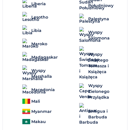
Liberia
Południowy
Lesotho
Palestyna
Libia
Wyspy
Salomona
Maroko
Wyspy
Madagaskar
Świętego
Tomasza i
Wyspy
Książęca
Marshalla
Wyspy
Macedonia
Zielonego
Przylądka
Mali
Antigua i
Myanmar
Barbuda
Makau