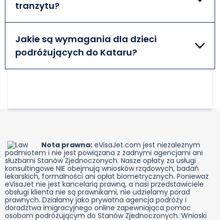
tranzytu?
hotelu i ubezpieczenie podróżne. Turyści nieobjęci
zwolnieniem z obowiązku wizowego również muszą
Podróżni mogący cieszyć się zwolnieniem z
posiadać ważną wizę do Kataru.
obowiązku wizowego lub przebywający w strefie
Jakie są wymagania dla dzieci
tranzytowej przez okres nieprzekraczający 24
podróżujących do Kataru?
godzin nie muszą posiadać wizy do Kataru. W innym
wypadku powinni złożyć wniosek o odpowiednią
Wymagania wjazdowe do Kataru są takie same dla
wizę.
wszystkich podróżnych, niezależnie od wieku. Osoby
niepełnoletnie podlegają takim samym zasadom
wjazdu jak dorośli. Wniosek o wizę katarską dla
dzieci składają ich rodzice lub opiekunowie.
Nota prawna:
eVisaJet.com jest niezależnym
podmiotem i nie jest powiązana z żadnymi agencjami ani
służbami Stanów Zjednoczonych. Nasze opłaty za usługi
konsultingowe NIE obejmują wniosków rządowych, badań
lekarskich, formalności ani opłat biometrycznych. Ponieważ
eVisaJet nie jest kancelarią prawną, a nasi przedstawiciele
obsługi klienta nie są prawnikami, nie udzielamy porad
prawnych. Działamy jako prywatna agencja podróży i
doradztwa imigracyjnego online zapewniająca pomoc
osobom podróżującym do Stanów Zjednoczonych. Wnioski