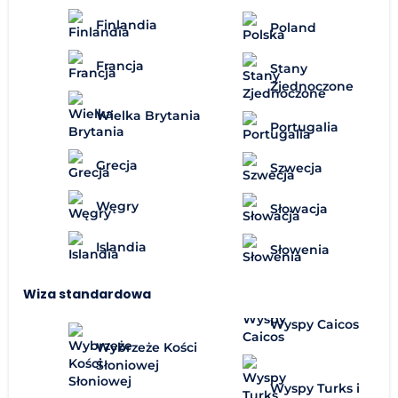
Finlandia
Poland
Francja
Stany
Zjednoczone
Wielka Brytania
Portugalia
Grecja
Szwecja
Węgry
Słowacja
Islandia
Słowenia
Wiza standardowa
Wyspy Caicos
Wybrzeże Kości
Słoniowej
Wyspy Turks i