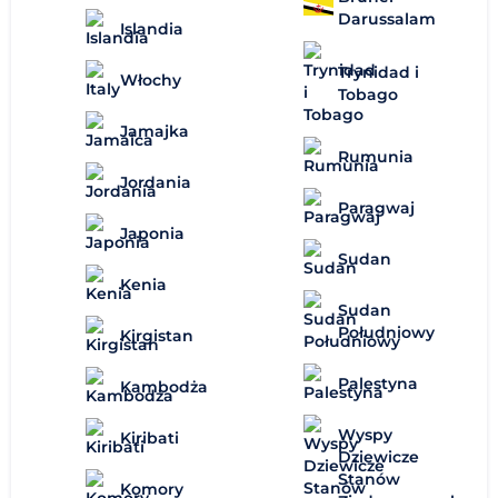
Darussalam
Islandia
Trynidad i
Włochy
Tobago
Jamajka
Rumunia
Jordania
Paragwaj
Japonia
Sudan
Kenia
Sudan
Południowy
Kirgistan
Palestyna
Kambodża
Wyspy
Kiribati
Dziewicze
Stanów
Komory