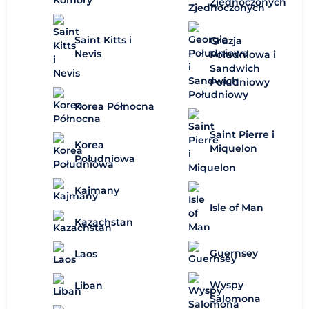
Zjednoczonych
Saint Kitts i
Gruzja
Nevis
Południowa i
Sandwich
Południowy
Korea Północna
Saint Pierre i
Korea
Miquelon
Południowa
Kajmany
Isle of Man
Kazachstan
Guernsey
Laos
Wyspy
Liban
Salomona