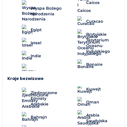
Caicos
Wyspa Bożego
Narodzenia
Curacao
Egipt
Brytyjskie
Terytorium
Izrael
Oceanu
Indyjskiego
Indie
Bonaire
Kraje bezwizowe
Kuwejt
Zjednoczone
Emiraty
Oman
Arabskie
Arabia
Bahrajn
Saudyjska