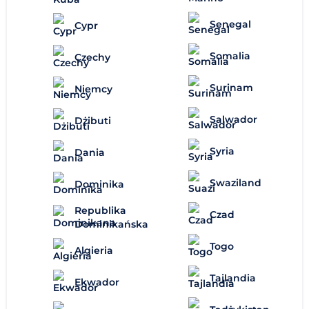
Senegal
Cypr
Somalia
Czechy
Surinam
Niemcy
Salwador
Dżibuti
Syria
Dania
Swaziland
Dominika
Republika
Czad
Dominikańska
Togo
Algieria
Tajlandia
Ekwador