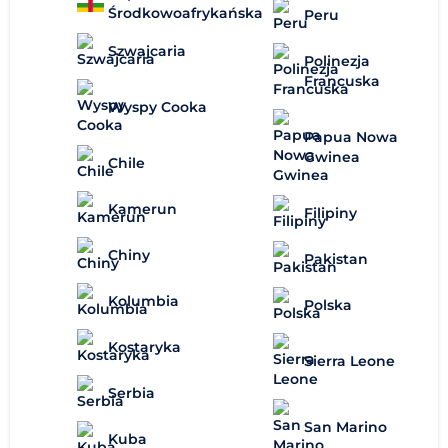
Środkowoafrykańska
Peru
Szwajcaria
Polinezja
Francuska
Wyspy Cooka
Papua Nowa
Gwinea
Chile
Kamerun
Filipiny
Chiny
Pakistan
Kolumbia
Polska
Kostaryka
Sierra Leone
Serbia
San Marino
Kuba