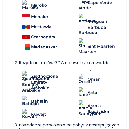
Cape Verde
Maroko
Monako
Antigua i
Mołdawia
Barbuda
Czarnogóra
Sint Maarten
Madagaskar
Rezydenci krajów GCC o dowolnym zawodzie:
Zjednoczone
Oman
Emiraty
Arabskie
Katar
Bahrajn
Arabia
Saudyjska
Kuwejt
Posiadacze pozwolenia na pobyt z następujących