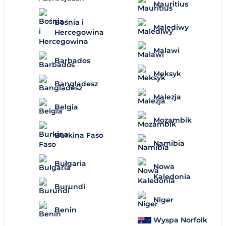
Mauritius
Bośnia i
Malediwy
Hercegowina
Malawi
Barbados
Meksyk
Bangladesz
Malezja
Belgia
Mozambik
Burkina Faso
Namibia
Bułgaria
Nowa
Kaledonia
Burundi
Niger
Benin
Wyspa Norfolk