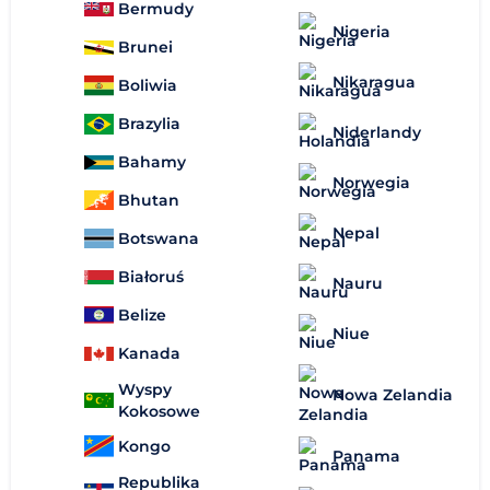
Bermudy
Nigeria
Brunei
Nikaragua
Boliwia
Brazylia
Niderlandy
Bahamy
Norwegia
Bhutan
Nepal
Botswana
Białoruś
Nauru
Belize
Niue
Kanada
Wyspy
Nowa Zelandia
Kokosowe
Kongo
Panama
Republika