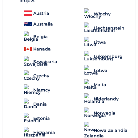
krajów:
Austria
Włochy
Australia
Liechtenstein
Belgia
Litwa
Kanada
Luksemburg
Szwajcaria
Łotwa
Czechy
Malta
Niemcy
Niderlandy
Dania
Norwegia
Estonia
Nowa Zelandia
Hiszpania