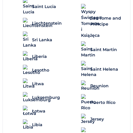
Saint Lucia
Sao Tome and
Liechtenstein
Principe
Sri Lanka
Saint Martin
Liberia
Saint Helena
Lesotho
Litwa
Reunion
Luksemburg
Puerto Rico
Łotwa
Jersey
Libia