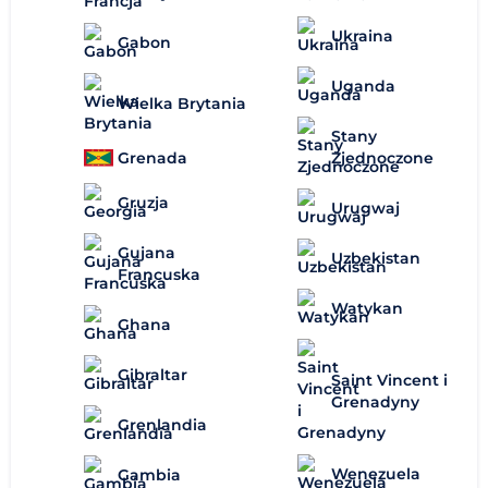
Ukraina
Gabon
Uganda
Wielka Brytania
Stany
Zjednoczone
Grenada
Gruzja
Urugwaj
Gujana
Uzbekistan
Francuska
Watykan
Ghana
Gibraltar
Saint Vincent i
Grenadyny
Grenlandia
Wenezuela
Gambia