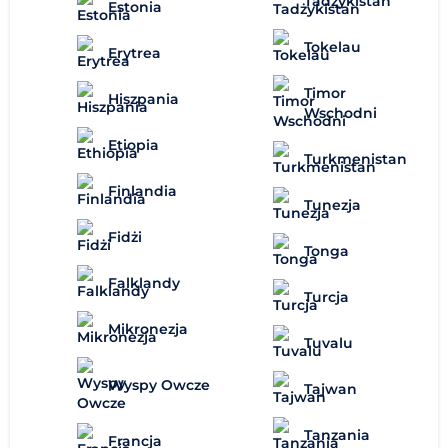
Tadżykistan
Estonia
Tokelau
Erytrea
Timor
Hiszpania
Wschodni
Etiopia
Turkmenistan
Finlandia
Tunezja
Fidżi
Tonga
Falklandy
Turcja
Mikronezja
Tuvalu
Wyspy Owcze
Tajwan
Tanzania
Francja