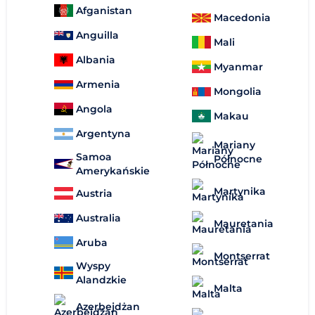
Afganistan
Macedonia
Anguilla
Mali
Albania
Myanmar
Armenia
Mongolia
Angola
Makau
Argentyna
Mariany
Samoa
Północne
Amerykańskie
Martynika
Austria
Australia
Mauretania
Aruba
Montserrat
Wyspy
Alandzkie
Malta
Azerbejdżan