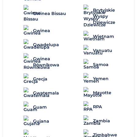
Brytyjskie
Gwinea Bissau
Wyspy
Dziewicze
Gwinea
Wietnam
Gwadelupa
Vanuatu
Gwinea
Samoa
Równikowa
Yemen
Grecja
Mayotte
Gwatemala
RPA
Guam
Zambia
Gujana
Zimbabwe