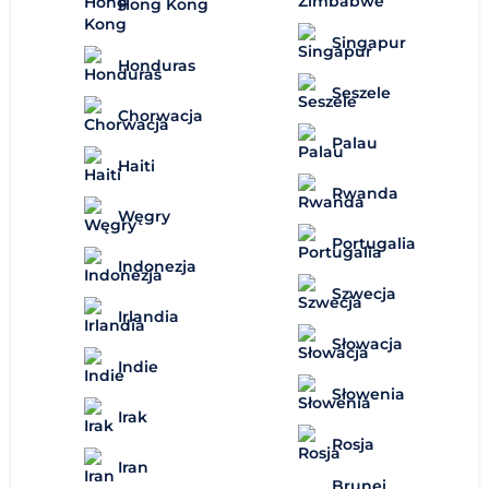
Hong Kong
Singapur
Honduras
Seszele
Chorwacja
Palau
Haiti
Rwanda
Węgry
Portugalia
Indonezja
Szwecja
Irlandia
Słowacja
Indie
Słowenia
Irak
Rosja
Iran
Brunei