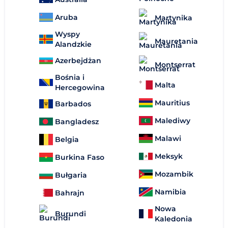
Aruba
Martynika
Wyspy
Mauretania
Alandzkie
Azerbejdżan
Montserrat
Bośnia i
Malta
Hercegowina
Mauritius
Barbados
Malediwy
Bangladesz
Malawi
Belgia
Meksyk
Burkina Faso
Mozambik
Bułgaria
Namibia
Bahrajn
Nowa
Burundi
Kaledonia