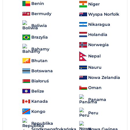
Benin
Niger
Bermudy
Wyspa Norfolk
Nikaragua
Boliwia
Holandia
Brazylia
Norwegia
Bahamy
Nepal
Bhutan
Nauru
Botswana
Nowa Zelandia
Białoruś
Oman
Belize
Panama
Kanada
Kongo
Peru
Republika
Nowa Gwinea
Środkowoafrykańska