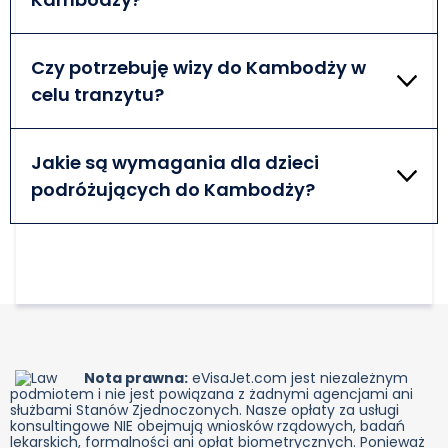
do Kambodży podczas podróży. Jeśli nie możesz
znaleźć swojego kraju na liście, musisz uzyskać inną
Dokumenty, które są wymagane po przyjeździe do
wizę.
Kambodży, obejmują ważną wizę i paszport, który
Czy potrzebuję wizy do Kambodży w
pozostanie w mocy przez co najmniej 6 miesięcy od
celu tranzytu?
planowanej daty podróży. Dodatkowe dokumenty
mogą być wymagane.
Nie potrzebujesz wizy tranzytowej do Kambodży, o
ile spełniasz wymagania tranzytowe - musisz
Jakie są wymagania dla dzieci
opuścić Kambodżę tym samym samolotem, którym
podróżujących do Kambodży?
przybyłeś do kraju i musisz wylądować na
międzynarodowym lotnisku w Phnom Penh.
Dzieci podróżujące do Kambodży powinny spełniać
takie same wymagania wjazdowe jak dorośli. Każda
osoba niepełnoletnia wjeżdżająca do kraju musi
posiadać ważną wizę do Kambodży.
Nota prawna:
eVisaJet.com jest niezależnym
podmiotem i nie jest powiązana z żadnymi agencjami ani
służbami Stanów Zjednoczonych. Nasze opłaty za usługi
konsultingowe NIE obejmują wniosków rządowych, badań
lekarskich, formalności ani opłat biometrycznych. Ponieważ