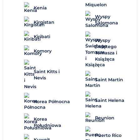
Kenia
Wyspy
Kirgistan
Salomona
Kiribati
Wyspy
Świętego
Komory
Tomasza i
Książęca
Saint Kitts i
Nevis
Saint Martin
Saint Helena
Korea Północna
Reunion
Korea
Południowa
Puerto Rico
Kuwejt