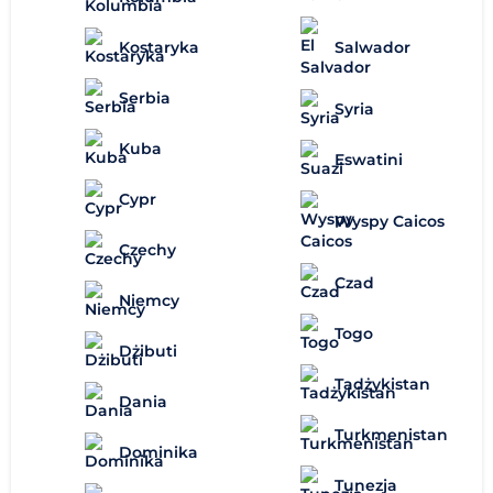
Salwador
Kostaryka
Serbia
Syria
Kuba
Eswatini
Cypr
Wyspy Caicos
Czechy
Czad
Niemcy
Togo
Dżibuti
Tadżykistan
Dania
Turkmenistan
Dominika
Tunezja