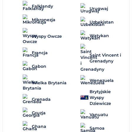
Falklandy
Urugwaj
Mikronezja
Uzbekistan
Watykan
Wyspy Owcze
Francja
Saint Vincent i
Grenadyny
Gabon
Wenezuela
Wielka Brytania
Brytyjskie
Wyspy
Grenada
Dziewicze
Gruzja
Vanuatu
Ghana
Samoa