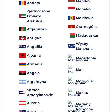
Maroko
Andora
Monako
Zjednoczone
Emiraty
Mołdawia
Arabskie
Czarnogóra
Afganistan
Madagaskar
Antigua
Wyspy
Anguilla
Marshalla
Albania
Macedonia
Armenia
Mali
Angola
Mongolia
Argentyna
Samoa
Makau
Amerykańskie
Austria
Mariany
Północne
Australia