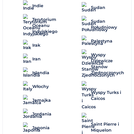
Indie
Sudan
Terytorium
Sudan
Oceanu
Południowy
Indyjskiego
Palestyna
Irak
Wyspy
Iran
Dziewicze
Stanów
Zjednoczonych
Islandia
Włochy
Wyspy Turks i
Caicos
Jamajka
Jordania
Saint Pierre i
Japonia
Miquelon