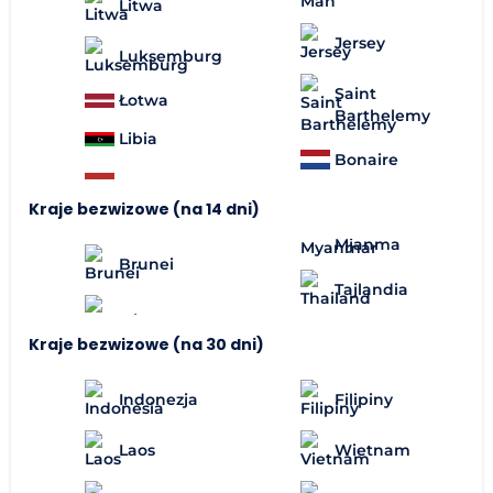
Litwa
Jersey
Luksemburg
Saint
Łotwa
Barthelemy
Libia
Bonaire
Kraje bezwizowe (na 14 dni)
Mjanma
Brunei
Tajlandia
Kraje bezwizowe (na 30 dni)
Indonezja
Filipiny
Laos
Wietnam