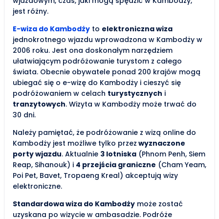
wjazdowym, czas, jaki mogą spędzić w Kambodży,
jest różny.
E-wiza do Kambodży
to
elektroniczna wiza
jednokrotnego wjazdu wprowadzona w Kambodży w
2006 roku. Jest ona doskonałym narzędziem
ułatwiającym podróżowanie turystom z całego
świata. Obecnie obywatele ponad 200 krajów mogą
ubiegać się o e-wizę do Kambodży i cieszyć się
podróżowaniem w celach
turystycznych
i
tranzytowych
. Wizyta w Kambodży może trwać do
30 dni.
Należy pamiętać, że podróżowanie z wizą online do
Kambodży jest możliwe tylko przez
wyznaczone
porty wjazdu
. Aktualnie
3 lotniska
(Phnom Penh, Siem
Reap, Sihanouk) i
4 przejścia graniczne
(Cham Yeam,
Poi Pet, Bavet, Tropaeng Kreal) akceptują wizy
elektroniczne.
Standardowa wiza do Kambodży
może zostać
uzyskana po wizycie w ambasadzie. Podróże