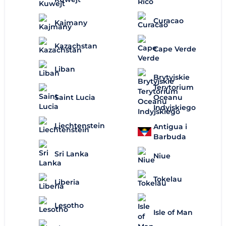
Curacao
Kajmany
Kazachstan
Cape Verde
Liban
Brytyjskie
Terytorium
Oceanu
Saint Lucia
Indyjskiego
Liechtenstein
Antigua i
Barbuda
Sri Lanka
Niue
Tokelau
Liberia
Lesotho
Isle of Man