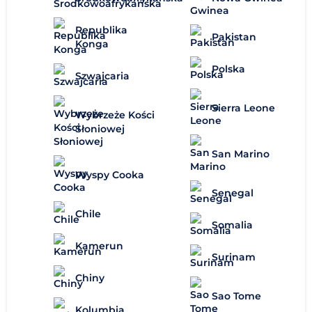
Republika
Pakistan
Konga
Polska
Szwajcaria
Sierra Leone
Wybrzeże Kości
Słoniowej
San Marino
Wyspy Cooka
Senegal
Chile
Somalia
Kamerun
Surinam
Chiny
Sao Tome
Kolumbia