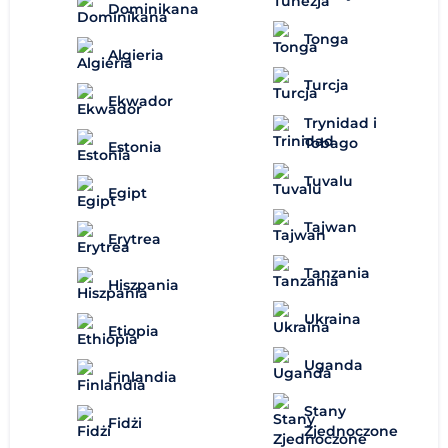
Dominikana
Tonga
Algieria
Turcja
Ekwador
Trynidad i
Tobago
Estonia
Tuvalu
Egipt
Tajwan
Erytrea
Tanzania
Hiszpania
Ukraina
Etiopia
Uganda
Finlandia
Stany
Fidżi
Zjednoczone