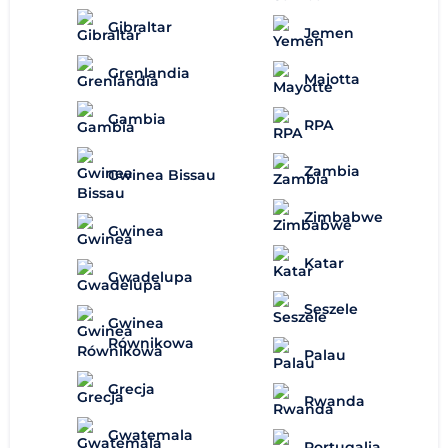
Gibraltar
Jemen
Grenlandia
Majotta
Gambia
RPA
Zambia
Gwinea Bissau
Zimbabwe
Gwinea
Katar
Gwadelupa
Seszele
Gwinea
Równikowa
Palau
Grecja
Rwanda
Gwatemala
Portugalia