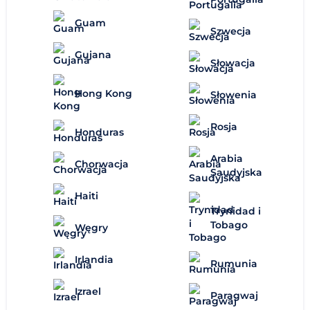
Guam
Szwecja
Gujana
Słowacja
Hong Kong
Słowenia
Rosja
Honduras
Arabia
Chorwacja
Saudyjska
Haiti
Trynidad i
Tobago
Węgry
Irlandia
Rumunia
Izrael
Paragwaj