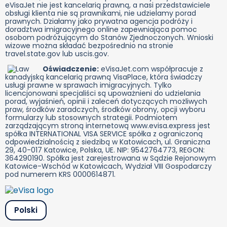
eVisaJet nie jest kancelarią prawną, a nasi przedstawiciele
obsługi klienta nie są prawnikami, nie udzielamy porad
prawnych. Działamy jako prywatna agencja podróży i
doradztwa imigracyjnego online zapewniająca pomoc
osobom podróżującym do Stanów Zjednoczonych. Wnioski
wizowe można składać bezpośrednio na stronie
travel.state.gov lub uscis.gov.
Oświadczenie:
eVisaJet.com współpracuje z
kanadyjską kancelarią prawną VisaPlace, która świadczy
usługi prawne w sprawach imigracyjnych. Tylko
licencjonowani specjaliści są upoważnieni do udzielania
porad, wyjaśnień, opinii i zaleceń dotyczących możliwych
praw, środków zaradczych, środków obrony, opcji wyboru
formularzy lub stosownych strategii. Podmiotem
zarządzającym stroną internetową www.evisa.express jest
spółka INTERNATIONAL VISA SERVICE spółka z ograniczoną
odpowiedzialnością z siedzibą w Katowicach, ul. Graniczna
29, 40-017 Katowice, Polska, UE. NIP: 9542764773, REGON:
364290190. Spółka jest zarejestrowana w Sądzie Rejonowym
Katowice-Wschód w Katowicach, Wydział VIII Gospodarczy
pod numerem KRS 0000614871.
Polski