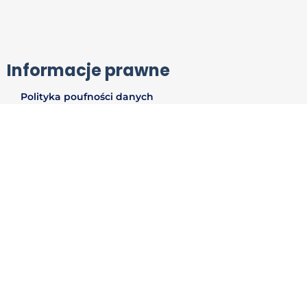
Informacje prawne
Polityka poufności danych
Polityka zwrotów
Polityka prywatności
Warunki użytkowania
Skontaktuj się z nami