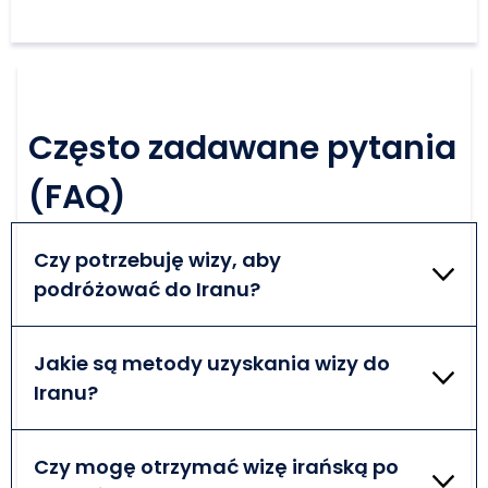
Często zadawane pytania
(FAQ)
Czy potrzebuję wizy, aby
podróżować do Iranu?
Jeśli nie jesteś obywatelem kraju zwolnionego z
obowiązku wizowego, musisz posiadać wizę przed
Jakie są metody uzyskania wizy do
wyjazdem do Iranu. W zależności od kraju
Iranu?
pochodzenia, możesz kwalifikować się do
otrzymania wizy standardowej lub wizy po
Obecna polityka wizowa Iranu rozróżnia dwa
przyjeździe.
rodzaje wiz. Wizę po przyjeździe można uzyskać przy
Czy mogę otrzymać wizę irańską po
wjeździe do kraju przez wybrany port przylotu. Aby