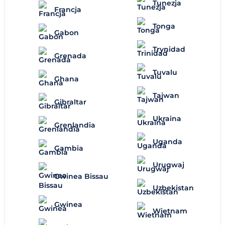
Tunezja
Francja
Tonga
Gabon
Trynidad
Grenada
Tuvalu
Ghana
Tajwan
Gibraltar
Ukraina
Grenlandia
Uganda
Gambia
Urugwaj
Gwinea Bissau
Uzbekistan
Gwinea
Wietnam