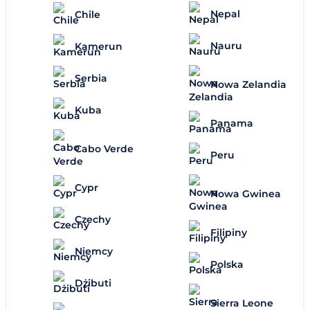
Nepal
Chile
Nauru
Kamerun
Serbia
Nowa Zelandia
Kuba
Panama
Cabo Verde
Peru
Cypr
Nowa Gwinea
Czechy
Filipiny
Niemcy
Polska
Dżibuti
Sierra Leone