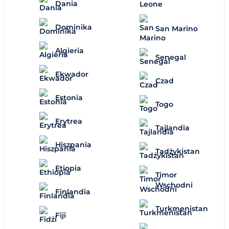
Dania
Dominika
San Marino
Algieria
Senegal
Ekwador
Czad
Estonia
Togo
Erytrea
Tajlandia
Hiszpania
Tadżykistan
Etiopia
Timor
Wschodni
Finlandia
Turkmenistan
Fiji