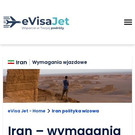
Iran
Wymagania wjazdowe
>
eVisa Jet - Home
Iran polityka wizowa
Iran – wymagania