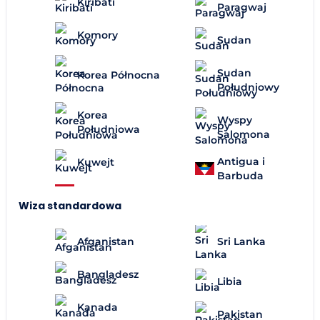
Kiribati
Paragwaj
Komory
Sudan
Sudan
Korea Północna
Południowy
Korea
Wyspy
Południowa
Salomona
Antigua i
Kuwejt
Barbuda
Wiza standardowa
Afganistan
Sri Lanka
Bangladesz
Libia
Kanada
Pakistan