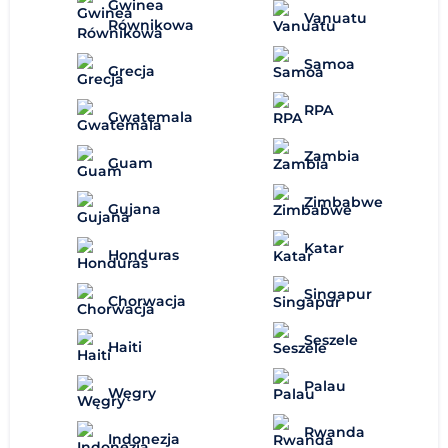
Gwinea
Vanuatu
Równikowa
Samoa
Grecja
RPA
Gwatemala
Zambia
Guam
Zimbabwe
Gujana
Katar
Honduras
Singapur
Chorwacja
Seszele
Haiti
Palau
Węgry
Rwanda
Indonezja