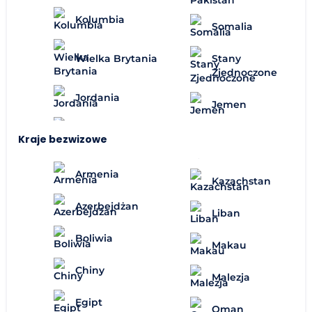
Kolumbia
Somalia
Wielka Brytania
Stany
Zjednoczone
Jordania
Jemen
Kraje bezwizowe
Armenia
Kazachstan
Azerbejdżan
Liban
Boliwia
Makau
Chiny
Malezja
Egipt
Oman