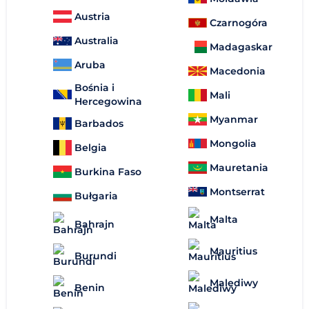
Austria
Czarnogóra
Australia
Madagaskar
Aruba
Macedonia
Bośnia i
Mali
Hercegowina
Myanmar
Barbados
Mongolia
Belgia
Mauretania
Burkina Faso
Montserrat
Bułgaria
Malta
Bahrajn
Mauritius
Burundi
Malediwy
Benin