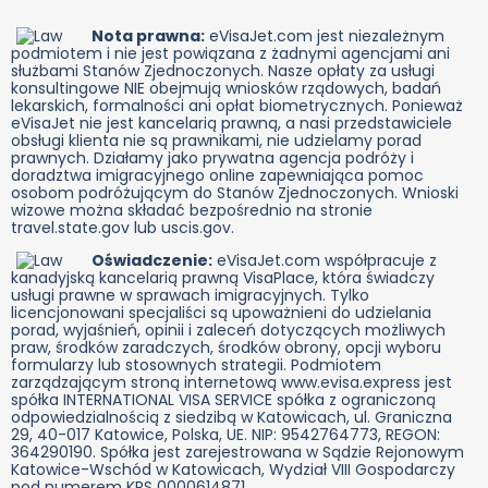
Nota prawna:
eVisaJet.com jest niezależnym
podmiotem i nie jest powiązana z żadnymi agencjami ani
służbami Stanów Zjednoczonych. Nasze opłaty za usługi
konsultingowe NIE obejmują wniosków rządowych, badań
lekarskich, formalności ani opłat biometrycznych. Ponieważ
eVisaJet nie jest kancelarią prawną, a nasi przedstawiciele
obsługi klienta nie są prawnikami, nie udzielamy porad
prawnych. Działamy jako prywatna agencja podróży i
doradztwa imigracyjnego online zapewniająca pomoc
osobom podróżującym do Stanów Zjednoczonych. Wnioski
wizowe można składać bezpośrednio na stronie
travel.state.gov lub uscis.gov.
Oświadczenie:
eVisaJet.com współpracuje z
kanadyjską kancelarią prawną VisaPlace, która świadczy
usługi prawne w sprawach imigracyjnych. Tylko
licencjonowani specjaliści są upoważnieni do udzielania
porad, wyjaśnień, opinii i zaleceń dotyczących możliwych
praw, środków zaradczych, środków obrony, opcji wyboru
formularzy lub stosownych strategii. Podmiotem
zarządzającym stroną internetową www.evisa.express jest
spółka INTERNATIONAL VISA SERVICE spółka z ograniczoną
odpowiedzialnością z siedzibą w Katowicach, ul. Graniczna
29, 40-017 Katowice, Polska, UE. NIP: 9542764773, REGON:
364290190. Spółka jest zarejestrowana w Sądzie Rejonowym
Katowice-Wschód w Katowicach, Wydział VIII Gospodarczy
pod numerem KRS 0000614871.