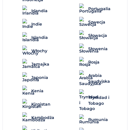
Portugalia
Irlandia
Szwecja
Indie
Słowacja
Islandia
Słowenia
Włochy
Rosja
Jamajka
Arabia
Japonia
Saudyjska
Kenia
Trynidad i
Tobago
Kirgistan
Kambodża
Rumunia