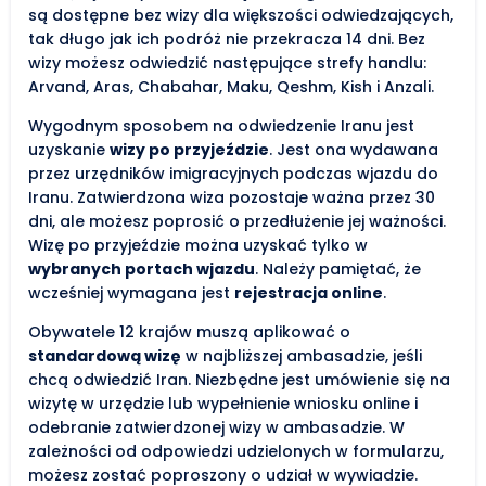
są dostępne bez wizy dla większości odwiedzających,
tak długo jak ich podróż nie przekracza 14 dni. Bez
wizy możesz odwiedzić następujące strefy handlu:
Arvand, Aras, Chabahar, Maku, Qeshm, Kish i Anzali.
Wygodnym sposobem na odwiedzenie Iranu jest
uzyskanie
wizy po przyjeździe
. Jest ona wydawana
przez urzędników imigracyjnych podczas wjazdu do
Iranu. Zatwierdzona wiza pozostaje ważna przez 30
dni, ale możesz poprosić o przedłużenie jej ważności.
Wizę po przyjeździe można uzyskać tylko w
wybranych portach wjazdu
. Należy pamiętać, że
wcześniej wymagana jest
rejestracja online
.
Obywatele 12 krajów muszą aplikować o
standardową wizę
w najbliższej ambasadzie, jeśli
chcą odwiedzić Iran. Niezbędne jest umówienie się na
wizytę w urzędzie lub wypełnienie wniosku online i
odebranie zatwierdzonej wizy w ambasadzie. W
zależności od odpowiedzi udzielonych w formularzu,
możesz zostać poproszony o udział w wywiadzie.