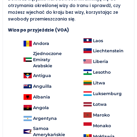
otrzymania określonej wizy do Iranu i sprawdź, czy
możesz wjechać do kraju bez wizy, korzystając ze
swobody przemieszczania się.
Wiza po przyjeździe (VOA)
Laos
Andora
Liechtenstein
Zjednoczone
Emiraty
Liberia
Arabskie
Lesotho
Antigua
Litwa
Anguilla
Luksemburg
Albania
Łotwa
Angola
Maroko
Argentyna
Monako
Samoa
Amerykańskie
Mołdawia