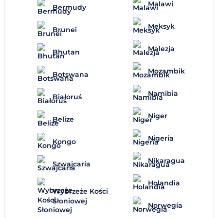
Malawi
Bermudy
Meksyk
Brunei
Malezja
Bhutan
Mozambik
Botswana
Namibia
Białoruś
Niger
Belize
Nigeria
Kongo
Nikaragua
Szwajcaria
Holandia
Wybrzeże Kości
Słoniowej
Norwegia