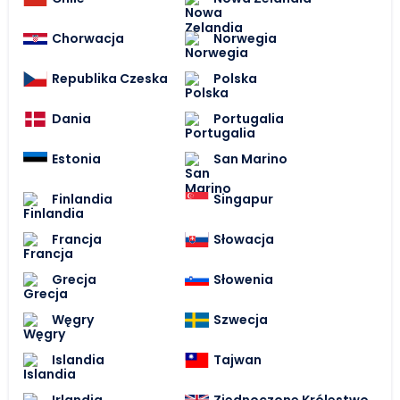
Chorwacja
Norwegia
Republika Czeska
Polska
Dania
Portugalia
Estonia
San Marino
Finlandia
Singapur
Francja
Słowacja
Grecja
Słowenia
Węgry
Szwecja
Islandia
Tajwan
Irlandia
Zjednoczone Królestwo