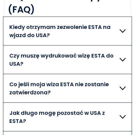
(FAQ)
Kiedy otrzymam zezwolenie ESTA na
wjazd do USA?
Proces jest bardzo szybki, więc otrzymasz wizę ESTA
w niedługim czasie. Sprawdź wszystkie informacje
Czy muszę wydrukować wizę ESTA do
dwukrotnie, aby uniknąć opóźnień.
USA?
Nie trzeba drukować wizy ESTA, ponieważ łączy się
ona bezpośrednio z numerem paszportu, co jest
Co jeśli moja wiza ESTA nie zostanie
bardzo wygodne.
zatwierdzona?
W przypadku braku zatwierdzenia należy
skontaktować się z naszym zespołem wsparcia.
Jak długo mogę pozostać w USA z
Twój problem z pewnością zostanie rozwiązany.
ESTA?
Dzięki ESTA możesz przebywać w kraju przez 90 dni.