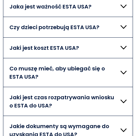
Jaka jest ważność ESTA USA?
Wiza ESTA jest ważna przez 2 lata i umożliwia
odwiedzenie kraju wiele razy, ponieważ to
Czy dzieci potrzebują ESTA USA?
zezwolenie wielokrotnego wjazdu.
Tak, dzieci również potrzebują ESTA. Wszyscy
podróżni muszą mieć odpowiednie dokumenty, jeśli
Jaki jest koszt ESTA USA?
chcą odwiedzić USA.
ESTA kosztuje 49 euro. Opłatę można pokryć za
pomocą elektronicznego systemu płatności,
Co muszę mieć, aby ubiegać się o
takiego jak PayPal lub karta kredytowa/debetowa.
ESTA USA?
Aby ubiegać się o ESTA USA, przygotuj urządzenie
elektroniczne z połączeniem internetowym, aktywny
Jaki jest czas rozpatrywania wniosku
adres e-mail i ważny paszport.
o ESTA do USA?
Czas przetwarzania zależy od różnych czynników,
więc jest inny dla każdego przypadku. Będzie on
Jakie dokumenty są wymagane do
jednak tak szybki, jak to tylko możliwe.
uzyskania ESTA do USA?