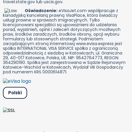
travel.state.gov lub uscis.gov.
Oświadczenie:
eVisaJet.com współpracuje z
kanadyjską kancelarią prawną VisaPlace, która świadczy
usługi prawne w sprawach imigracyjnych. Tylko
licencjonowani specjaliści są upoważnieni do udzielania
porad, wyjaśnień, opinii i zaleceń dotyczących możliwych
praw, środków zaradczych, środków obrony, opcji wyboru
formularzy lub stosownych strategii. Podmiotem
zarządzającym stroną internetową www.evisa.express jest
spółka INTERNATIONAL VISA SERVICE spółka z ograniczoną
odpowiedzialnością z siedzibą w Katowicach, ul. Graniczna
29, 40-017 Katowice, Polska, UE. NIP: 9542764773, REGON:
364290190. Spółka jest zarejestrowana w Sądzie Rejonowym
Katowice-Wschód w Katowicach, Wydział VIII Gospodarczy
pod numerem KRS 0000614871.
Polski