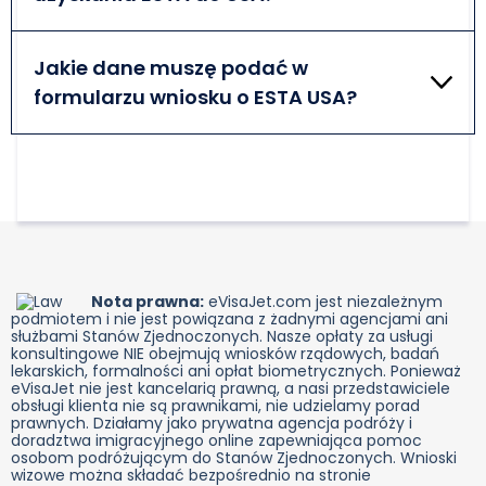
Należy przygotować ważny paszport oraz pamiętać
o aktywnym adresie e-mail i pokryciu opłaty.
Jakie dane muszę podać w
formularzu wniosku o ESTA USA?
W formularzu wniosku ESTA należy podać
podstawowe informacje, takie jak imię, nazwisko,
data urodzenia, numer paszportu itp.
Nota prawna:
eVisaJet.com jest niezależnym
podmiotem i nie jest powiązana z żadnymi agencjami ani
służbami Stanów Zjednoczonych. Nasze opłaty za usługi
konsultingowe NIE obejmują wniosków rządowych, badań
lekarskich, formalności ani opłat biometrycznych. Ponieważ
eVisaJet nie jest kancelarią prawną, a nasi przedstawiciele
obsługi klienta nie są prawnikami, nie udzielamy porad
prawnych. Działamy jako prywatna agencja podróży i
doradztwa imigracyjnego online zapewniająca pomoc
osobom podróżującym do Stanów Zjednoczonych. Wnioski
wizowe można składać bezpośrednio na stronie