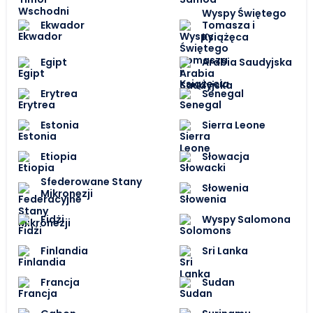
Wyspy Świętego
Ekwador
Tomasza i
Książęca
Egipt
Arabia Saudyjska
Erytrea
Senegal
Estonia
Sierra Leone
Etiopia
Słowacja
Sfederowane Stany
Słowenia
Mikronezji
Fidżi
Wyspy Salomona
Finlandia
Sri Lanka
Francja
Sudan