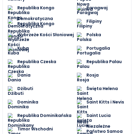
Republika Kongo
Paragwaj
Demokratyczna
Filipiny
Republika Kongo
Wybrzeże Kości Słoniowej
Polska
Kuba
Portugalia
Republika Czeska
Republika Palau
Dania
Rosja
Dżibuti
Święta Helena
Dominika
Saint Kitts i Nevis
Republika Dominikańska
Saint Lucia
Niezależne
Timor Wschodni
Państwo Samoa