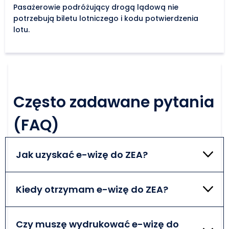
Pasażerowie podróżujący drogą lądową nie
potrzebują biletu lotniczego i kodu potwierdzenia
lotu.
Często zadawane pytania
(FAQ)
Jak uzyskać e-wizę do ZEA?
Aby ubiegać się o wizę turystyczną online do
Zjednoczonych Emiratów Arabskich, należy wypełnić
Kiedy otrzymam e-wizę do ZEA?
prosty formularz zgłoszeniowy online i pokryć
opłaty wizowe.
Zatwierdzoną e-wizę do ZEA otrzymasz w ciągu kilku
dni roboczych. Dokładnie sprawdź wszystkie
Czy muszę wydrukować e-wizę do
informacje podane w formularzu wizowym,