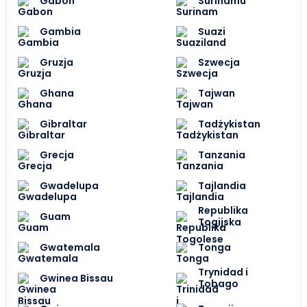
Gabon
Surinamu
Gambia
Suazi
Gruzja
Szwecja
Ghana
Tajwan
Gibraltar
Tadżykistan
Grecja
Tanzania
Gwadelupa
Tajlandia
Republika
Guam
Togijska
Gwatemala
Tonga
Trynidad i
Gwinea Bissau
Tobago