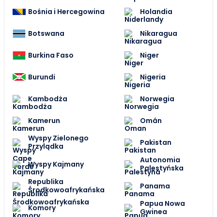
Bośnia i Hercegowina
Holandia
Botswana
Nikaragua
Burkina Faso
Niger
Burundi
Nigeria
Kambodża
Norwegia
Kamerun
Omán
Wyspy Zielonego
Pakistan
Przylądka
Autonomia
Wyspy Kajmany
Palestyńska
Republika
Panama
Środkowoafrykańska
Papua Nowa
Komory
Gwinea