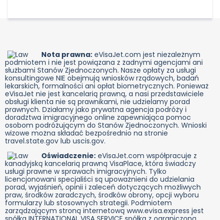
angielskim lub arabskim.
dacie podróży.
Nota prawna:
eVisaJet.com jest niezależnym
podmiotem i nie jest powiązana z żadnymi agencjami ani
służbami Stanów Zjednoczonych. Nasze opłaty za usługi
konsultingowe NIE obejmują wniosków rządowych, badań
lekarskich, formalności ani opłat biometrycznych. Ponieważ
eVisaJet nie jest kancelarią prawną, a nasi przedstawiciele
obsługi klienta nie są prawnikami, nie udzielamy porad
prawnych. Działamy jako prywatna agencja podróży i
doradztwa imigracyjnego online zapewniająca pomoc
osobom podróżującym do Stanów Zjednoczonych. Wnioski
wizowe można składać bezpośrednio na stronie
travel.state.gov lub uscis.gov.
Oświadczenie:
eVisaJet.com współpracuje z
kanadyjską kancelarią prawną VisaPlace, która świadczy
usługi prawne w sprawach imigracyjnych. Tylko
licencjonowani specjaliści są upoważnieni do udzielania
porad, wyjaśnień, opinii i zaleceń dotyczących możliwych
praw, środków zaradczych, środków obrony, opcji wyboru
formularzy lub stosownych strategii. Podmiotem
zarządzającym stroną internetową www.evisa.express jest
spółka INTERNATIONAL VISA SERVICE spółka z ograniczoną