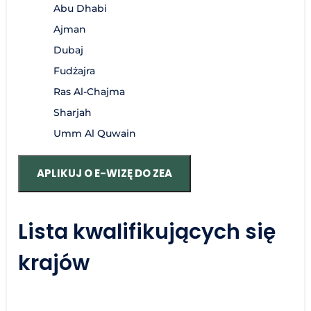
Abu Dhabi
Ajman
Dubaj
Fudżajra
Ras Al-Chajma
Sharjah
Umm Al Quwain
APLIKUJ O E-WIZĘ DO ZEA
Lista kwalifikujących się
krajów