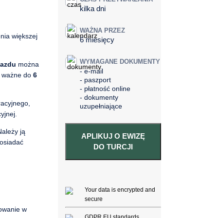
kilka dni
WAŻNA PRZEZ
nia większej
6 miesięcy
WYMAGANE DOKUMENTY
jazdu
można
e-mail
są ważne do
6
paszport
płatność online
dokumenty
racyjnego,
uzupełniające
yjnej.
Należy ją
APLIKUJ O EWIZĘ
posiadać
DO TURCJI
Your data is encrypted and
secure
żowanie w
GDPR EU standards