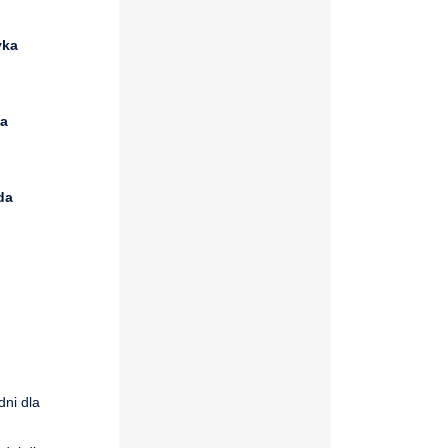
yka
ka
da
dni dla