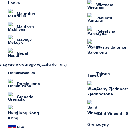
Wietnam
Mauritius
Vanuatu
Maldives
Palestyna
Meksyk
Wyspy Salomon
Nepal
wizę wielokrotnego wjazdu
do Turcji:
Dominika
Tajwan
Dominikana
Stany Zjednocz
Grenada
Hong Kong
Saint Vincent i
Haiti