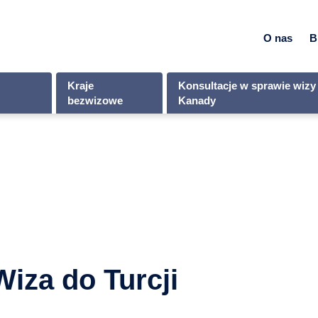
O nas
B
Kraje
Konsultacje w sprawie wizy
bezwizowe
Kanady
Wiza do Turcji