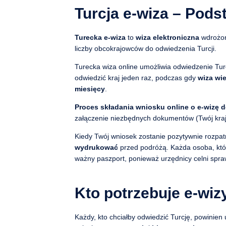
Turcja e-wiza – Pod
Turecka e-wiza
to
wiza elektroniczna
wdrożon
liczby obcokrajowców do odwiedzenia Turcji.
Turecka wiza online umożliwia odwiedzenie Tur
odwiedzić kraj jeden raz, podczas gdy
wiza wi
miesięcy
.
Proces składania wniosku online o e-wizę d
załączenie niezbędnych dokumentów (Twój kraj p
Kiedy Twój wniosek zostanie pozytywnie rozpat
wydrukować
przed podróżą. Każda osoba, któr
ważny paszport, ponieważ urzędnicy celni spra
Kto potrzebuje e-wizy
Każdy, kto chciałby odwiedzić Turcję, powinien