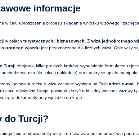
stawowe informacje
a w celu uproszczenia procesu składania wniosku wizowego i zachęce
cji w celach
turystycznych
i
biznesowych
. Z
wizą jednokrotnego w
elokrotnego wjazdu
jest przeznaczona dla licznych wizyt. Obie wizy 
o Turcji
obejmuje kilka prostych kroków: wypełnienie formularza rejest
ochodzenia określa, jakich dokładnie) oraz pokrycie opłaty manipulac
rzony, gotowa turecka e-wiza zostanie wysłana na Twój
adres e-mail
. 
a chce odwiedzić Turcję, powinna złożyć oddzielny wniosek wizowy i 
wdzą te dokumenty przy wjeździe do kraju.
 do Turcji?
 ubiegać się o odpowiednią wizę. Turecka wiza online umożliwia podró