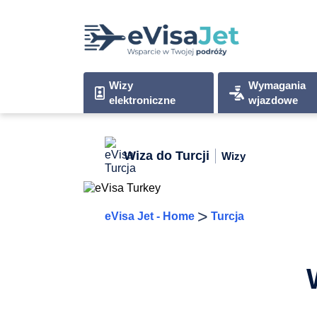
Wizy
Wymagania
elektroniczne
wjazdowe
Wiza do Turcji
Wizy
>
eVisa Jet - Home
Turcja