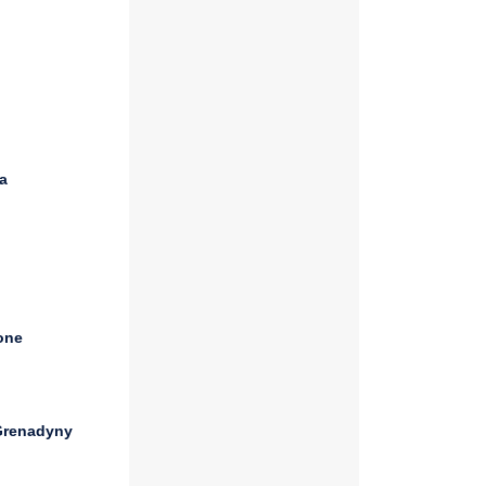
a
one
 Grenadyny