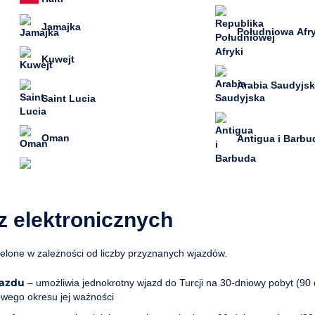
Jamajka
Południowa Afr
Kuwejt
Arabia Saudyjs
Saint Lucia
Oman
Antigua i Barbu
z elektronicznych
ielone w zależności od liczby przyznanych wjazdów.
jazdu
– umożliwia jednokrotny wjazd do Turcji na 30-dniowy pobyt (90 
wego okresu jej ważności