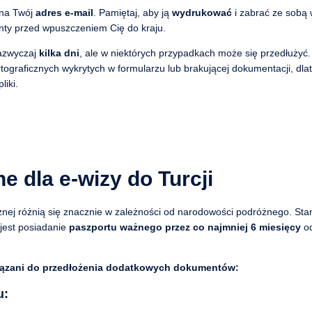
 na Twój
adres e-mail
. Pamiętaj, aby ją
wydrukować
i zabrać ze sobą 
ty przed wpuszczeniem Cię do kraju.
zazwyczaj
kilka dni
, ale w niektórych przypadkach może się przedłużyć
ograficznych wykrytych w formularzu lub brakującej dokumentacji, dl
iki.
dla e-wizy do Turcji
cznej różnią się znacznie w zależności od narodowości podróżnego. S
jest posiadanie
paszportu ważnego przez co najmniej 6 miesięcy
o
iązani do przedłożenia dodatkowych dokumentów:
u: