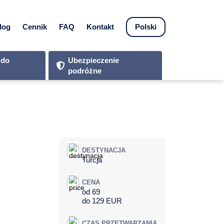
log
Cennik
FAQ
Kontakt
Polski
 do
Ubezpieczenie
podróżne
DESTYNACJA
Turcja
CENA
od 69
do 129 EUR
CZAS PRZETWARZANIA