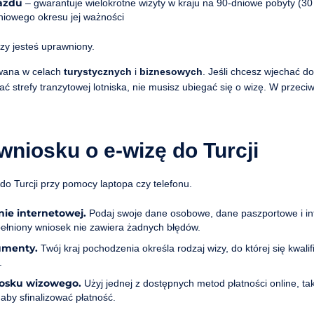
azdu
– gwarantuje wielokrotne wizyty w kraju na 90-dniowe pobyty (30 
niowego okresu jej ważności
zy jesteś uprawniony.
awana w celach
turystycznych
i
biznesowych
. Jeśli chcesz wjechać do
ć strefy tranzytowej lotniska, nie musisz ubiegać się o wizę. W przeci
wniosku o e-wizę do Turcji
do Turcji przy pomocy laptopa czy telefonu.
nie internetowej.
Podaj swoje dane osobowe, dane paszportowe i in
pełniony wniosek nie zawiera żadnych błędów.
umenty.
Twój kraj pochodzenia określa rodzaj wizy, do której się kwalifi
.
niosku wizowego.
Użyj jednej z dostępnych metod płatności online, tak
aby sfinalizować płatność.