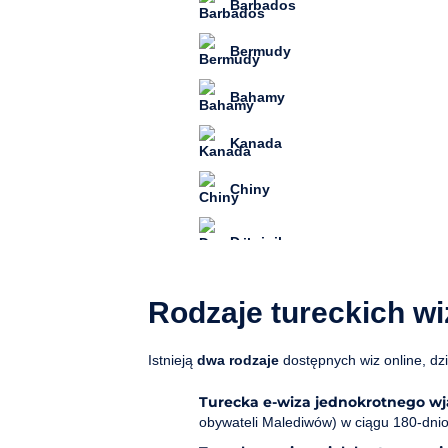
Barbados
Bermudy
Bahamy
Kanada
Chiny
Rodzaje tureckich wi
Istnieją
dwa rodzaje
dostępnych wiz online, dz
Turecka e-wiza jednokrotnego w
obywateli Malediwów) w ciągu 180-dnio