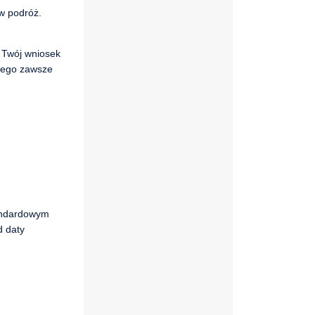
w podróż.
. Twój wniosek
atego zawsze
tandardowym
d daty