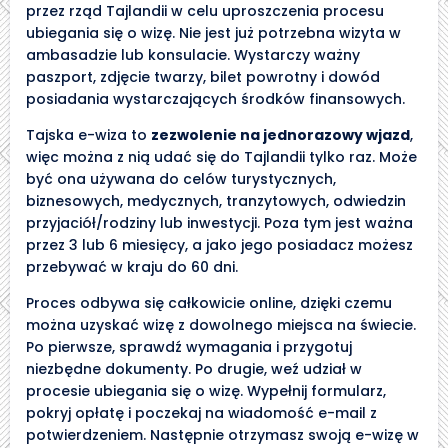
przez rząd Tajlandii w celu uproszczenia procesu
ubiegania się o wizę. Nie jest już potrzebna wizyta w
ambasadzie lub konsulacie. Wystarczy ważny
paszport, zdjęcie twarzy, bilet powrotny i dowód
posiadania wystarczających środków finansowych.
Tajska e-wiza to
zezwolenie na jednorazowy wjazd
,
więc można z nią udać się do Tajlandii tylko raz. Może
być ona używana do celów turystycznych,
biznesowych, medycznych, tranzytowych, odwiedzin
przyjaciół/rodziny lub inwestycji. Poza tym jest ważna
przez 3 lub 6 miesięcy, a jako jego posiadacz możesz
przebywać w kraju do 60 dni.
Proces odbywa się całkowicie online, dzięki czemu
można uzyskać wizę z dowolnego miejsca na świecie.
Po pierwsze, sprawdź wymagania i przygotuj
niezbędne dokumenty. Po drugie, weź udział w
procesie ubiegania się o wizę. Wypełnij formularz,
pokryj opłatę i poczekaj na wiadomość e-mail z
potwierdzeniem. Następnie otrzymasz swoją e-wizę w