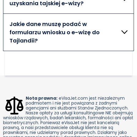
uzyskania tajskiej e-wizy?
Nie ma wielu dokumentów do przygotowania.
Wystarczy mieć ważny paszport, zdjęcie twarzy, bilet
Jakie dane muszę podać w
powrotny i dowód posiadania wystarczających
formularzu wniosku o e-wizę do
środków finansowych.
Tajlandii?
Niezbędne informacje są wymagane do ubiegania
się o e-wizę do Tajlandii. Należy podać takie dane
jak imię, nazwisko, data urodzenia, numer paszportu
itp.
Nota prawna:
eVisaJet.com jest niezależnym
podmiotem i nie jest powiązana z żadnymi
agencjami ani służbami Stanów Zjednoczonych.
Nasze opłaty za usługi konsultingowe NIE obejmują
wniosków rządowych, badań lekarskich, formalności ani opłat
biometrycznych. Ponieważ eVisaJet nie jest kancelarią
prawną, a nasi przedstawiciele obsługi klienta nie są
prawnikami, nie udzielamy porad prawnych. Działamy jako