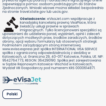
prywatna agencja podróży i doradztwa imigracyjnego online
zapewniająca pomoc osobom podróżującym do Stanów
Zjednoczonych. Wnioski wizowe można składać bezpośrednio
na stronie travel.state.gov lub uscis.gov.
Oświadczenie:
eVisaJet.com współpracuje z
kanadyjską kancelarią prawną VisaPlace, która
świadczy usługi prawne w sprawach
imigracyjnych. Tylko licencjonowani specjaliści są
upoważnieni do udzielania porad, wyjaśnień, opinii i zaleceń
dotyczących możliwych praw, środków zaradczych, środków
obrony, opcji wyboru formularzy lub stosownych strategii.
Podmiotem zarządzającym stroną internetową
www.evisa.express jest spółka INTERNATIONAL VISA SERVICE
spółka z ograniczoną odpowiedzialnością z siedzibą w
Katowicach, ul. Graniczna 29, 40-017 Katowice, Polska, UE. NIP:
9542764773, REGON: 364290190. Spółka jest zarejestrowana
w Sądzie Rejonowym Katowice-Wschód w Katowicach,
Wydział VIII Gospodarczy pod numerem KRS 0000614871.
Polski