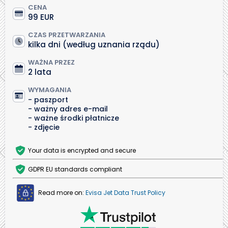
CENA
99 EUR
CZAS PRZETWARZANIA
kilka dni (według uznania rządu)
WAŻNA PRZEZ
2 lata
WYMAGANIA
paszport
ważny adres e-mail
ważne środki płatnicze
zdjęcie
Your data is encrypted and secure
GDPR EU standards compliant
Read more on:
Evisa Jet Data Trust Policy