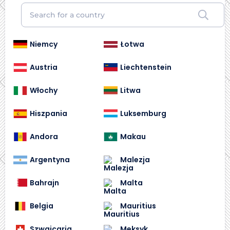
Niemcy
Łotwa
Austria
Liechtenstein
Włochy
Litwa
Hiszpania
Luksemburg
Andora
Makau
Argentyna
Malezja
Bahrajn
Malta
Belgia
Mauritius
Szwajcaria
Meksyk