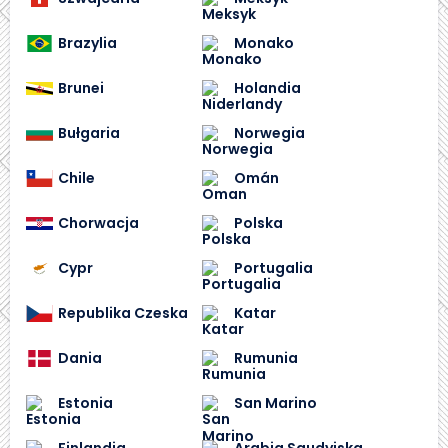
Brazylia
Monako
Brunei
Holandia
Bułgaria
Norwegia
Chile
Omán
Chorwacja
Polska
Cypr
Portugalia
Republika Czeska
Katar
Dania
Rumunia
Estonia
San Marino
Finlandia
Arabia Saudyjska