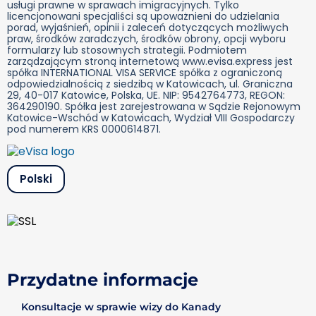
usługi prawne w sprawach imigracyjnych. Tylko
licencjonowani specjaliści są upoważnieni do udzielania
porad, wyjaśnień, opinii i zaleceń dotyczących możliwych
praw, środków zaradczych, środków obrony, opcji wyboru
formularzy lub stosownych strategii. Podmiotem
zarządzającym stroną internetową www.evisa.express jest
spółka INTERNATIONAL VISA SERVICE spółka z ograniczoną
odpowiedzialnością z siedzibą w Katowicach, ul. Graniczna
29, 40-017 Katowice, Polska, UE. NIP: 9542764773, REGON:
364290190. Spółka jest zarejestrowana w Sądzie Rejonowym
Katowice-Wschód w Katowicach, Wydział VIII Gospodarczy
pod numerem KRS 0000614871.
Polski
Przydatne informacje
Konsultacje w sprawie wizy do Kanady