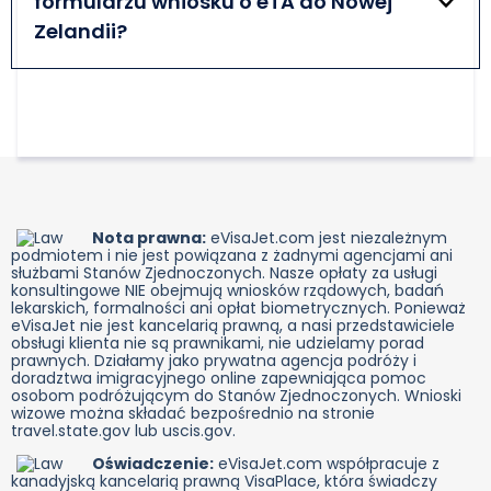
formularzu wniosku o eTA do Nowej
przez co najmniej 3 miesiące od daty planowanego
wyjazdu z Nowej Zelandii.
Zelandii?
Ubieganie się o NZeTA wymaga podania
standardowych danych osobowych, takich jak imię,
nazwisko, data urodzenia i obywatelstwo. Ponadto
zostaniesz poproszony o podanie niektórych
danych paszportowych, szczegółów podróży i
informacji kontaktowych.
Nota prawna:
eVisaJet.com jest niezależnym
podmiotem i nie jest powiązana z żadnymi agencjami ani
służbami Stanów Zjednoczonych. Nasze opłaty za usługi
konsultingowe NIE obejmują wniosków rządowych, badań
lekarskich, formalności ani opłat biometrycznych. Ponieważ
eVisaJet nie jest kancelarią prawną, a nasi przedstawiciele
obsługi klienta nie są prawnikami, nie udzielamy porad
prawnych. Działamy jako prywatna agencja podróży i
doradztwa imigracyjnego online zapewniająca pomoc
osobom podróżującym do Stanów Zjednoczonych. Wnioski
wizowe można składać bezpośrednio na stronie
travel.state.gov lub uscis.gov.
Oświadczenie:
eVisaJet.com współpracuje z
kanadyjską kancelarią prawną VisaPlace, która świadczy