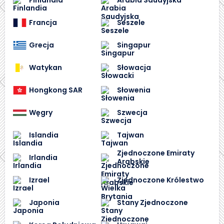
Francja
Seszele
Grecja
Singapur
Watykan
Słowacja
Hongkong SAR
Słowenia
Węgry
Szwecja
Islandia
Tajwan
Zjednoczone Emiraty
Irlandia
Arabskie
Izrael
Zjednoczone Królestwo
Japonia
Stany Zjednoczone