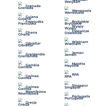
Grenada
Wenezuela
Gujana
Brytyjskie
Francuska
Wyspy
Dziewicze
Ghana
Wietnam
Gibraltar
Jemen
Grenlandia
Majotta
Gambia
RPA
Gwinea
Singapur
Gwinea
Równikowa
Portugalia
Grecja