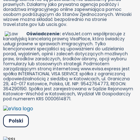
prawnych. Działamy jako prywatna agencja podróży i
doradztwa imigracyjnego online zapewniająca pomoc
osobom podróżującym do Stanów Zjednoczonych. Wnioski
wizowe można składać bezpośrednio na stronie
travel.state.gov lub uscis.gov.
Oświadczenie:
eVisaJet.com współpracuje z
kanadyjską kancelarią prawną VisaPlace, która świadczy
usługi prawne w sprawach imigracyjnych. Tylko
licencjonowani specjaliści są upoważnieni do udzielania
porad, wyjaśnień, opinii i zaleceń dotyczących możliwych
praw, środków zaradczych, środków obrony, opcji wyboru
formularzy lub stosownych strategii. Podmiotem
zarządzającym stroną internetową www.evisa.express jest
spółka INTERNATIONAL VISA SERVICE spółka z ograniczoną
odpowiedzialnością z siedzibą w Katowicach, ul. Graniczna
29, 40-017 Katowice, Polska, UE. NIP: 9542764773, REGON:
364290190. Spółka jest zarejestrowana w Sądzie Rejonowym
Katowice-Wschód w Katowicach, Wydział VIII Gospodarczy
pod numerem KRS 0000614871.
Polski