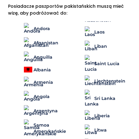
Posiadacze paszportów pakistańskich muszą mieć
wizę, aby podróżować do:
Andora
Laos
Afganistan
Liban
Anguilla
Saint Lucia
Albania
Liechtenstein
Armenia
Angola
Sri Lanka
Argentyna
Liberia
Samoa
Litwa
Amerykańskie