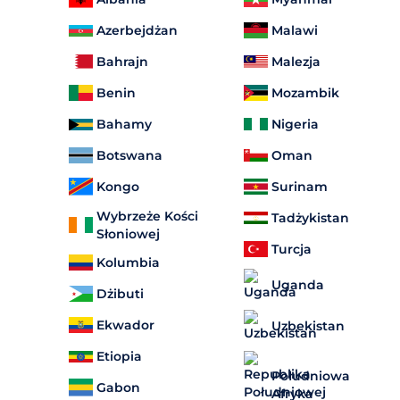
Malawi
Azerbejdżan
Malezja
Bahrajn
Mozambik
Benin
Nigeria
Bahamy
Oman
Botswana
Surinam
Kongo
Wybrzeże Kości
Tadżykistan
Słoniowej
Turcja
Kolumbia
Uganda
Dżibuti
Ekwador
Uzbekistan
Etiopia
Południowa
Gabon
Afryka