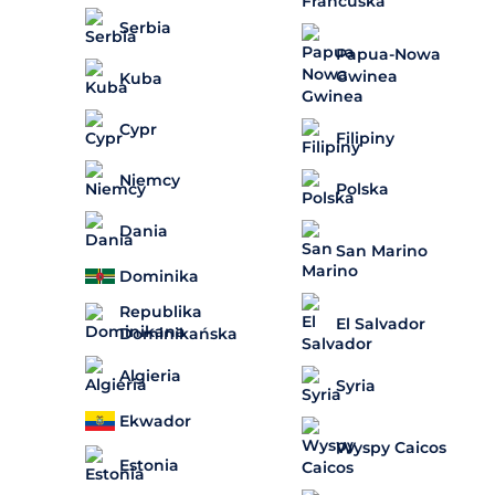
Serbia
Papua-Nowa
Gwinea
Kuba
Cypr
Filipiny
Niemcy
Polska
Dania
San Marino
Dominika
Republika
El Salvador
Dominikańska
Algieria
Syria
Ekwador
Wyspy Caicos
Estonia