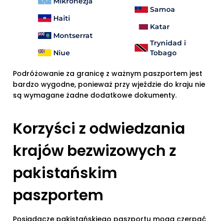
Mikronezja
Samoa
Haiti
Katar
Montserrat
Trynidad i
Niue
Tobago
Podróżowanie za granicę z ważnym paszportem jest
bardzo wygodne, ponieważ przy wjeździe do kraju nie
są wymagane żadne dodatkowe dokumenty.
Korzyści z odwiedzania
krajów bezwizowych z
pakistańskim
paszportem
Posiadacze pakistańskiego paszportu mogą czerpać