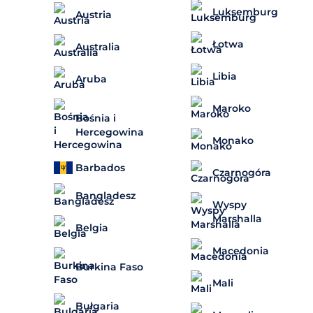
Luksemburg
Austria
Łotwa
Australia
Libia
Aruba
Maroko
Bośnia i
Hercegowina
Monako
Barbados
Czarnogóra
Bangladesz
Wyspy
Marshalla
Belgia
Macedonia
Burkina Faso
Mali
Bułgaria