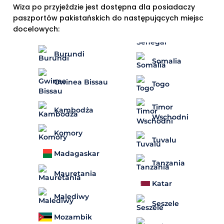
Wiza po przyjeździe jest dostępna dla posiadaczy
paszportów pakistańskich do następujących miejsc
docelowych:
Burundi
Somalia
Gwinea Bissau
Togo
Timor
Kambodża
Wschodni
Komory
Tuvalu
Madagaskar
Tanzania
Mauretania
Katar
Malediwy
Seszele
Mozambik