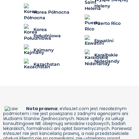
Heleny
Korea Północna
Puerto Rico
Korea
Południowa
Eswatini
Kajmany
Karaibskie
Niderlandy
Kazachstan
Nota prawna:
eVisaJet.com jest niezależnym
podmiotem i nie jest powiązana z żadnymi agencjami ani
służbami Stanów Zjednoczonych. Nasze opłaty za usługi
konsultingowe NIE obejmują wniosków rządowych, badań
lekarskich, formalności ani opłat biometrycznych. Ponieważ
eVisaJet nie jest kancelarią prawną, a nasi przedstawiciele
obsługi klienta nie są prawnikami, nie udzielamy porad