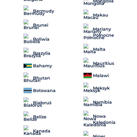
Mongolia
Bermudy
Makau
Brunei
Mariany
Północne
Boliwia
Malta
Brazylia
Mauritius
Bahamy
Malawi
Bhutan
Meksyk
Botswana
Namibia
Białoruś
Nowa
Belize
Kaledonia
Kanada
Niger