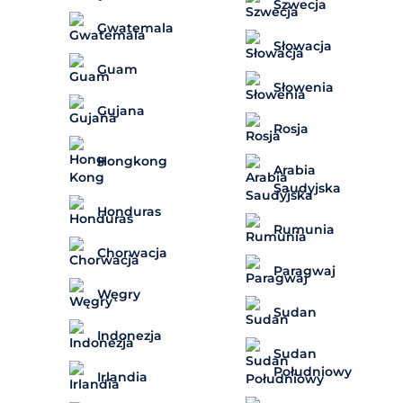
Szwecja
Gwatemala
Słowacja
Guam
Słowenia
Gujana
Rosja
Hongkong
Arabia
Saudyjska
Honduras
Rumunia
Chorwacja
Paragwaj
Węgry
Sudan
Indonezja
Sudan
Południowy
Irlandia