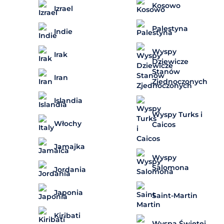
Kosowo
Izrael
Palestyna
Indie
Wyspy
Irak
Dziewicze
Stanów
Iran
Zjednoczonych
Islandia
Wyspy Turks i
Włochy
Caicos
Jamajka
Wyspy
Salomona
Jordania
Japonia
Saint-Martin
Kiribati
Wyspa Świętej