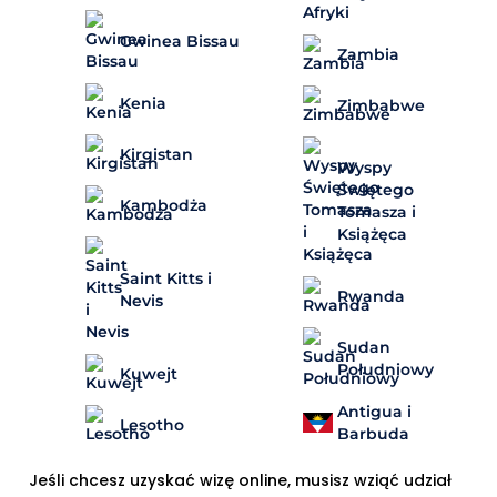
Gwinea Bissau
Zambia
Kenia
Zimbabwe
Kirgistan
Wyspy
Świętego
Kambodża
Tomasza i
Książęca
Saint Kitts i
Rwanda
Nevis
Sudan
Południowy
Kuwejt
Antigua i
Lesotho
Barbuda
Jeśli chcesz uzyskać wizę online, musisz wziąć udział