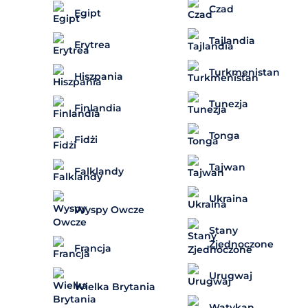
Czad
Egipt
Tajlandia
Erytrea
Turkmenistan
Hiszpania
Tunezja
Finlandia
Tonga
Fidżi
Tajwan
Falklandy
Ukraina
Wyspy Owcze
Stany
Zjednoczone
Francja
Urugwaj
Wielka Brytania
Watykan