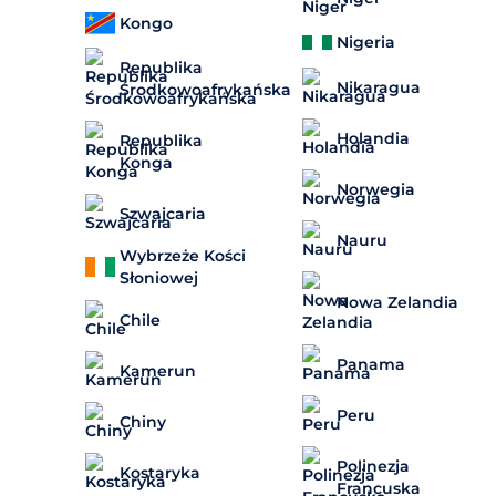
Kongo
Nigeria
Republika
Nikaragua
Środkowoafrykańska
Holandia
Republika
Konga
Norwegia
Szwajcaria
Nauru
Wybrzeże Kości
Słoniowej
Nowa Zelandia
Chile
Panama
Kamerun
Peru
Chiny
Polinezja
Kostaryka
Francuska